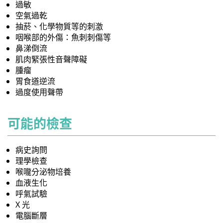
過敏
空氣過乾
抽菸、化學物質等的刺激
咽喉部的外傷：魚刺刺傷等
鼻涕倒流
肌肉緊張性音聲障礙
腫瘤
胃食道逆流
過度使用聲帶
可能的檢查
病史詢問
理學檢查
喉嚨分泌物培養
血液生化
呼氣試驗
X 光
電腦斷層