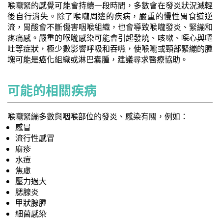
喉嚨緊的感覺可能會持續一段時間，多數會在發炎狀況減輕
後自行消失。除了喉嚨周邊的疾病，嚴重的慢性胃食道逆
流，胃酸會不斷傷害咽喉組織，也會導致喉嚨發炎、緊繃和
疼痛感。嚴重的喉嚨感染可能會引起發燒、咳嗽、噁心與嘔
吐等症狀，極少數影響呼吸和吞嚥，使喉嚨或頸部緊繃的腫
塊可能是癌化組織或淋巴囊腫，建議尋求醫療協助。
可能的相關疾病
喉嚨緊繃多數與咽喉部位的發炎、感染有關，例如：
感冒
流行性感冒
麻疹
水痘
焦慮
壓力過大
腮腺炎
甲狀腺腫
細菌感染