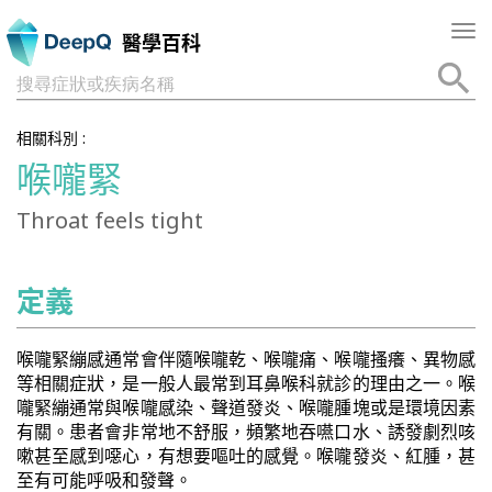
Tog
醫學百科
nav
搜尋症狀或疾病名稱
相關科別 :
喉嚨緊
Throat feels tight
定義
喉嚨緊繃感通常會伴隨喉嚨乾、喉嚨痛、喉嚨搔癢、異物感
等相關症狀，是一般人最常到耳鼻喉科就診的理由之一。喉
嚨緊繃通常與喉嚨感染、聲道發炎、喉嚨腫塊或是環境因素
有關。患者會非常地不舒服，頻繁地吞嚥口水、誘發劇烈咳
嗽甚至感到噁心，有想要嘔吐的感覺。喉嚨發炎、紅腫，甚
至有可能呼吸和發聲。