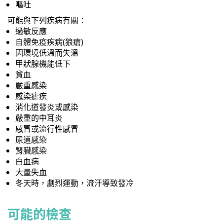
嘔吐
可能與下列疾病有關：
過敏反應
自體免疫疾病(狼瘡)
因環境低溫而失溫
甲狀腺機能低下
貧血
嚴重感染
感染瘧疾
消化道發炎或感染
嚴重的中耳炎
感冒或流行性感冒
尿道感染
腎臟感染
白血病
大量失血
冬天時，劇烈運動，流汗導致發冷
可能的檢查