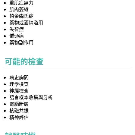
重肌症無力
肌肉萎縮
帕金森氏症
藥物或酒精濫用
失智症
偏頭痛
藥物副作用
可能的檢查
病史詢問
理學檢查
神經檢查
語言樣本收集與分析
電腦斷層
核磁共振
精神評估