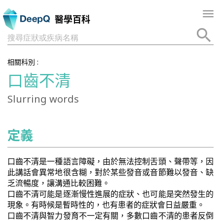
Tog
醫學百科
nav
搜尋症狀或疾病名稱
相關科別 :
口齒不清
Slurring words
定義
口齒不清是一種語言障礙，由於無法控制舌頭、聲帶等，因
此講話會異常地很含糊，對於某些發音或音節難以發音、缺
乏流暢度，讓溝通比較困難。
口齒不清可能是逐漸慢性進展的症狀、也可能是突然發生的
現象。有時候是暫時性的，也有患者的症狀會日益嚴重。
口齒不清與智力發育不一定有關，多數口齒不清的患者反倒