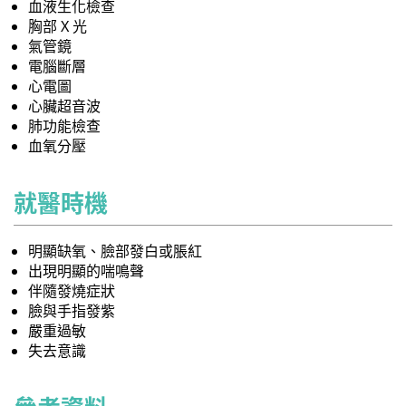
血液生化檢查
胸部 X 光
氣管鏡
電腦斷層
心電圖
心臟超音波
肺功能檢查
血氧分壓
就醫時機
明顯缺氧、臉部發白或脹紅
出現明顯的喘鳴聲
伴隨發燒症狀
臉與手指發紫
嚴重過敏
失去意識