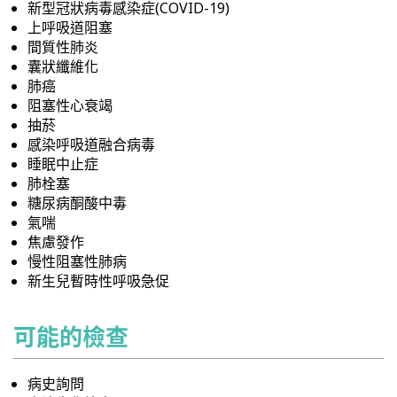
新型冠狀病毒感染症(COVID-19)
上呼吸道阻塞
間質性肺炎
囊狀纖維化
肺癌
阻塞性心衰竭
抽菸
感染呼吸道融合病毒
睡眠中止症
肺栓塞
糖尿病酮酸中毒
氣喘
焦慮發作
慢性阻塞性肺病
新生兒暫時性呼吸急促
可能的檢查
病史詢問