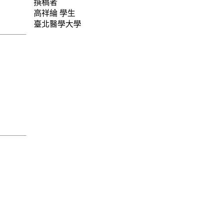
撰稿者
高祥綸
學生
臺北醫學大學