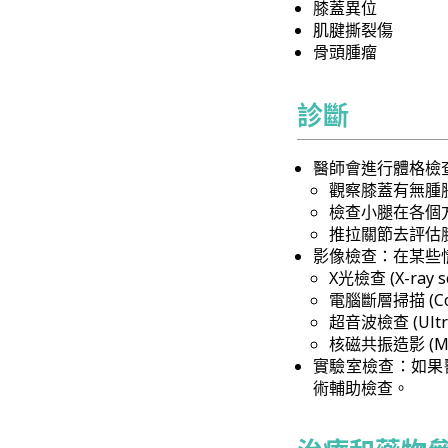
膝蓋異位
肌腱撕裂傷
骨頭腫瘤
診斷
醫師會進行體格檢
觀察膝蓋有無腫
檢查小腿在各個
推拉關節去評估
影像檢查：在某些
X光檢查 (X-ray s
電腦斷層掃描 (Comp
超音波檢查 (Ultra
核磁共振造影 (Magne
實驗室檢查：如果
術輔助檢查。