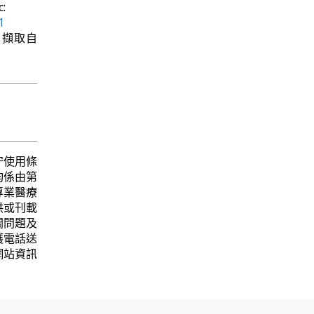
:
1
8日 擷取自
守使用條
均係由第
專業醫療
供或刊載
關問題及
護電話送
網站資訊