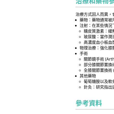
治療和藥物
治療方式因人而異，
藥物：藥物通常被
注射：在某些情況
糖皮質激素：緩
玻尿酸：當作潤
高濃度血小板血
物理治療：強化膝
手術
關節鏡手術 (Arthro
部分膝關節置換術 (Pa
全膝關節置換術 (Tot
其他藥物
葡萄糖胺以及軟
針灸：研究指出
參考資料