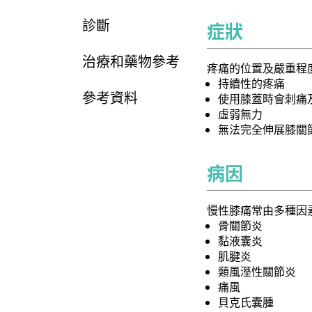
診斷
症狀
治療和藥物參考
疼痛的位置及嚴重程
持續性的疼痛
參考資料
使用膝蓋時會刺痛
虛弱無力
無法完全伸展膝關
病因
慢性膝痛常由多種因
骨關節炎
黏液囊炎
肌腱炎
類風溼性關節炎
痛風
貝克氏囊腫