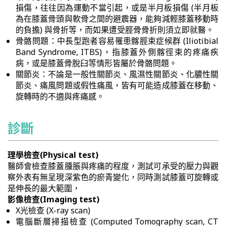
損傷，往往因為運動不當引起，或是半月板損傷 (半月板
為在膝蓋骨頭與軟骨之間的避震器，能夠減輕膝蓋移動時
的負擔) 與骨折等，而如果遭受脛骨骨折則須立即就醫。
骨骼問題：中長型跑者容易罹患髂脛束症候群 (Iliotibial
Band Syndrome, ITBS)，指膝蓋外側髂徑束的疼痛疾
病，或是膝蓋骨脫臼等情形皆屬於骨骼問題。
關節炎：不論是一般性關節炎、風濕性關節炎、化膿性關
節炎、痛風問題或假性痛風，皆有可能造成膝蓋在移動、
旋轉時的不適與疼痛感。
診斷
理學檢查(Physical test)
醫師會檢查膝蓋腫脹與疼痛的程度，測試可承受的壓力與觀
察外表有無呈現深紫色的瘀青變化，同時測試膝蓋可旋轉或
是伸長的最大範圍，
影像檢查(Imaging test)
X光檢查 (X-ray scan)
電腦斷層掃描檢查 (Computed Tomography scan, CT