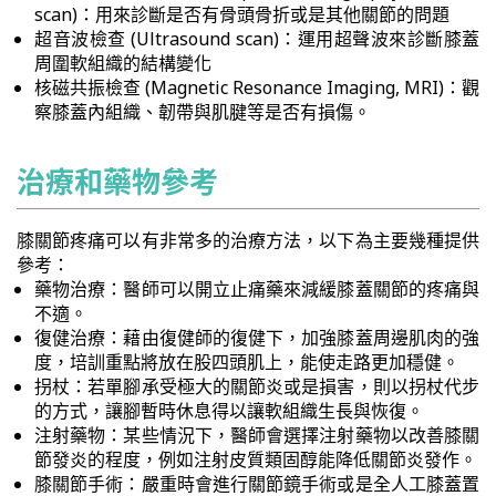
scan)：用來診斷是否有骨頭骨折或是其他關節的問題
超音波檢查 (Ultrasound scan)：運用超聲波來診斷膝蓋
周圍軟組織的結構變化
核磁共振檢查 (Magnetic Resonance Imaging, MRI)：觀
察膝蓋內組織、韌帶與肌腱等是否有損傷。
治療和藥物參考
膝關節疼痛可以有非常多的治療方法，以下為主要幾種提供
參考：
藥物治療：醫師可以開立止痛藥來減緩膝蓋關節的疼痛與
不適。
復健治療：藉由復健師的復健下，加強膝蓋周邊肌肉的強
度，培訓重點將放在股四頭肌上，能使走路更加穩健。
拐杖：若單腳承受極大的關節炎或是損害，則以拐杖代步
的方式，讓腳暫時休息得以讓軟組織生長與恢復。
注射藥物：某些情況下，醫師會選擇注射藥物以改善膝關
節發炎的程度，例如注射皮質類固醇能降低關節炎發作。
膝關節手術：嚴重時會進行關節鏡手術或是全人工膝蓋置