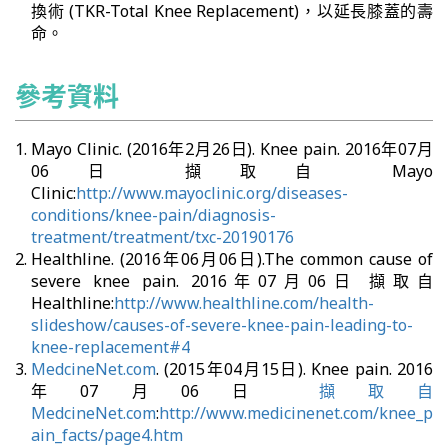
換術 (TKR-Total Knee Replacement)，以延長膝蓋的壽
命。
參考資料
Mayo Clinic. (2016年2月26日). Knee pain. 2016年07月
06日 擷取自 Mayo
Clinic:
http://www.mayoclinic.org/diseases-
conditions/knee-pain/diagnosis-
treatment/treatment/txc-20190176
Healthline. (2016年06月06日).The common cause of
severe knee pain. 2016年07月06日 擷取自
Healthline:
http://www.healthline.com/health-
slideshow/causes-of-severe-knee-pain-leading-to-
knee-replacement#4
MedcineNet.com
. (2015年04月15日). Knee pain. 2016
年07月06日
擷取自
MedcineNet.com
:
http://www.medicinenet.com/knee_p
ain_facts/page4.htm