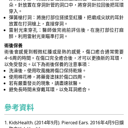
朵，針放置在穿洞針管的洞口中，將穿洞針拉回後把耳環
穿入。
彈簧槍打洞：將施打部位搓揉至紅腫，把磨成尖狀的耳針
放置在打洞槍上，直接穿洞。
雷射光束穿孔：醫師做完術前評估後，在施打部位打麻
醉，利用雷射光束瞄準打洞。
術後保養
術後會感覺到輕微紅腫或是熱的感覺，傷口癒合通常需要
4~6周的時間。在傷口完全癒合後，才可以更換新的耳環，
以免受發炎。以下為術後保養的注意事項：
洗澡後，使用吹風機將傷口保持乾燥。
使用棉花棒，將藥膏塗抹於傷口四周。
若有嚴重發炎的現象，請盡速就醫。
避免長時間未穿戴耳環，以免耳洞癒合。
參考資料
KidsHealth. (2014年9月). Pierced Ears. 2016年4月9日擷