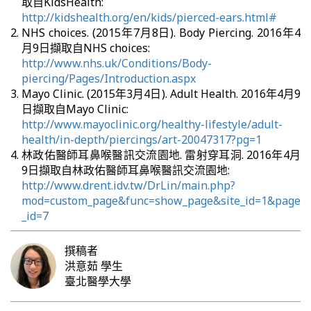
取自KidsHealth:
http://kidshealth.org/en/kids/pierced-ears.html#
NHS choices. (2015年7月8日). Body Piercing. 2016年4
月9日擷取自NHS choices:
http://www.nhs.uk/Conditions/Body-
piercing/Pages/Introduction.aspx
Mayo Clinic. (2015年3月4日). Adult Health. 2016年4月9
日擷取自Mayo Clinic:
http://www.mayoclinic.org/healthy-lifestyle/adult-
health/in-depth/piercings/art-20047317?pg=1
林政佑醫師耳鼻喉醫訊交流園地. 雷射穿耳洞. 2016年4月
9日擷取自林政佑醫師耳鼻喉醫訊交流園地:
http://www.drent.idv.tw/DrLin/main.php?
mod=custom_page&func=show_page&site_id=1&page
_id=7
撰稿者
洪意茹
學生
臺北醫學大學