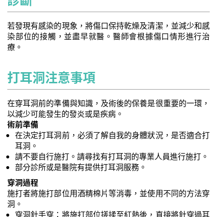
診斷
若發現有感染的現象，將傷口保持乾燥及清潔，並減少和感
染部位的接觸，並盡早就醫。醫師會根據傷口情形進行治
療。
打耳洞注意事項
在穿耳洞前的準備與知識，及術後的保養是很重要的一環，
以減少可能發生的發炎或是疾病。
術前準備
在決定打耳洞前，必須了解自我的身體狀況，是否適合打
耳洞。
請不要自行施打。請尋找有打耳洞的專業人員進行施打。
部分診所或是醫院有提供打耳洞服務。
穿洞過程
施打者將施打部位用酒精棉片等消毒，並使用不同的方法穿
洞。
穿洞針手穿：將施打部位搓揉至紅熱後，直接將針穿過耳