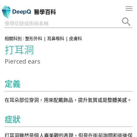
Tog
醫學百科
nav
搜尋症狀或疾病名稱
相關科別 :
整形外科
|
耳鼻喉科
|
皮膚科
打耳洞
Pierced ears
定義
在耳朵部位穿洞，用來配戴飾品，提升氣質或是整體美感。
症狀
打耳洞雖然是個人審美觀的表現，但是在術前詢問和術後保