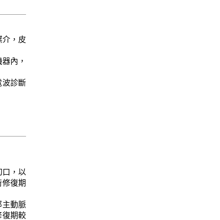
作媒介，皮
的機器內，
。
無線電波診斷
的切口，以
術修復期
腹部主動脈
修復期較