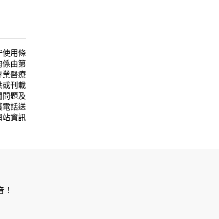
守使用條
均係由第
專業醫療
供或刊載
關問題及
護電話送
網站資訊
音！