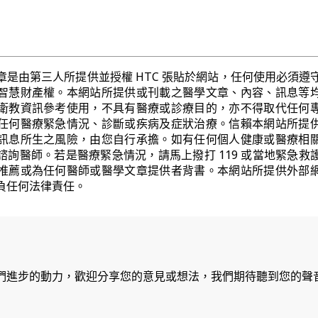
章是由第三人所提供並授權 HTC 張貼於網站，任何使用必須遵
智慧財產權。本網站所提供或刊載之醫學文章、內容、訊息等
衛教資訊參考使用，不具有醫療或診療目的，亦不得取代任何
任何醫療緊急情況、診斷或疾病及症狀治療。信賴本網站所提
訊息所生之風險，由您自行承擔。如有任何個人健康或醫療相
諮詢醫師。若是醫療緊急情況，請馬上撥打 119 或當地緊急救
推薦或為任何醫師或醫學文章提供者背書。本網站所提供外部
負任何法律責任。
們進步的動力，歡迎分享您的意見或想法，我們期待聽到您的聲