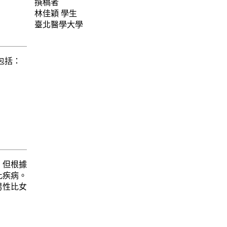
撰稿者
林佳穎
學生
臺北醫學大學
包括：
．但根據
此疾病。
男性比女