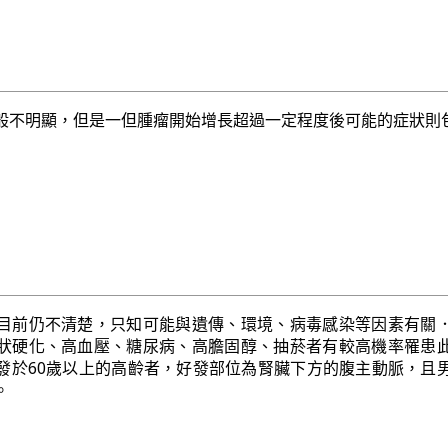
般不明顯，但是一但腫瘤開始增長超過一定程度後可能的症狀則
目前仍不清楚，只知可能與遺傳、環境、病毒感染等因素有關
狀硬化、高血壓、糖尿病、高膽固醇、抽菸者有較高機率罹患
發於60歲以上的高齡者，好發部位為腎臟下方的腹主動脈，且
。