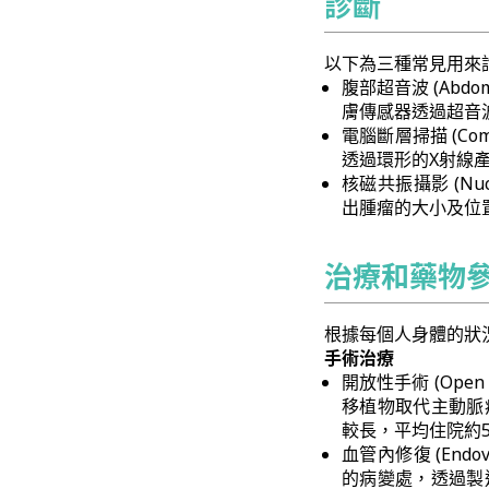
診斷
以下為三種常見用來
腹部超音波 (Abdo
膚傳感器透過超音
電腦斷層掃描 (Comp
透過環形的X射線
核磁共振攝影 (Nucl
出腫瘤的大小及位
治療和藥物
根據每個人身體的狀
手術治療
開放性手術 (Open
移植物取代主動脈
較長，平均住院約5
血管內修復 (End
的病變處，透過製