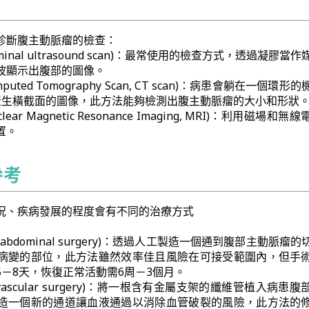
診斷腹主動脈瘤的檢查：
minal ultrasound scan)：最常使用的檢查方式，透過凝膠當
波顯示出腹部的圖像。
uted Tomography Scan, CT scan)：病患會躺在一個環形
產生橫截面的圖像，此方法能夠檢測出腹主動脈瘤的大小和形狀
ear Magnetic Resonance Imaging, MRI)：利用磁場和
置。
參考
況、疾病發展的程度會有不同的治療方式
 abdominal surgery)：透過人工製造一個通到腹部主動脈瘤
病變的部位，此方法雖然效率佳且風險在可接受範圍內，但手
－8天，恢復正常活動需6周－3個月。
ovascular surgery)：將一根含有金屬支架的纖維管植入病患
造一個新的通道讓血液通過以消除血管破裂的風險，此方法的