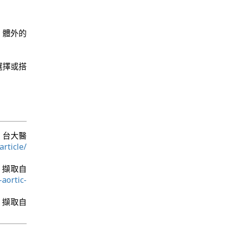
，體外的
選擇或搭
自 台大醫
rticle/
2日 擷取自
aortic-
2日 擷取自