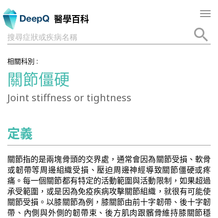
Tog
醫學百科
nav
搜尋症狀或疾病名稱
相關科別 :
關節僵硬
Joint stiffness or tightness
定義
關節指的是兩塊骨頭的交界處，通常會因為關節受損、軟骨
或韌帶等周邊組織受損、壓迫周邊神經導致關節僵硬或疼
痛。每一個關節都有特定的活動範圍與活動限制，如果超過
承受範圍，或是因為免疫疾病攻擊關節組織，就很有可能使
關節受損。以膝關節為例，膝關節由前十字韌帶、後十字韌
帶、內側與外側的韌帶束、後方肌肉跟髕骨維持膝關節穩