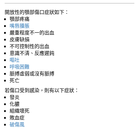
開放性的顎部傷口症狀如下：
顎部疼痛
嘴唇腫脹
嚴重程度不一的出血
皮膚缺損
不可控制性的出血
意識不清、反應遲鈍
嘔吐
呼吸困難
脈搏虛弱或沒有脈搏
死亡
若傷口受到感染，則有以下症狀：
發炎
化膿
組織壞死
敗血症
破傷風