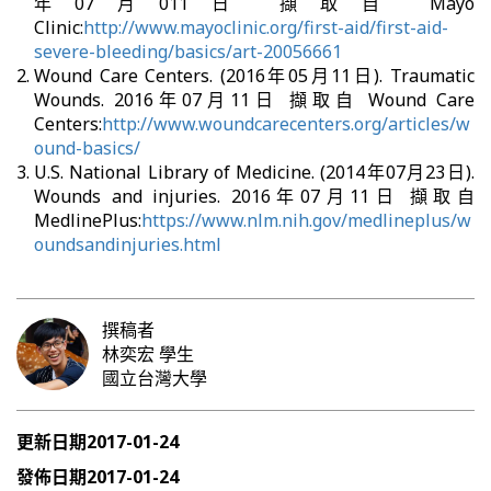
年07月011日 擷取自 Mayo
Clinic:
http://www.mayoclinic.org/first-aid/first-aid-
severe-bleeding/basics/art-20056661
Wound Care Centers. (2016年05月11日). Traumatic
Wounds. 2016年07月11日 擷取自 Wound Care
Centers:
http://www.woundcarecenters.org/articles/w
ound-basics/
U.S. National Library of Medicine. (2014年07月23日).
Wounds and injuries. 2016年07月11日 擷取自
MedlinePlus:
https://www.nlm.nih.gov/medlineplus/w
oundsandinjuries.html
撰稿者
林奕宏
學生
國立台灣大學
更新日期
2017-01-24
發佈日期
2017-01-24