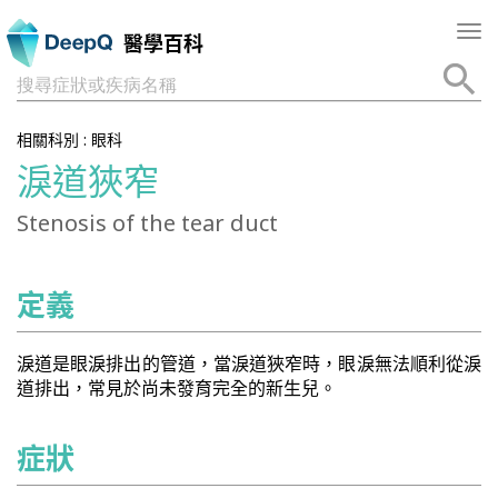
Tog
醫學百科
nav
搜尋症狀或疾病名稱
相關科別 :
眼科
淚道狹窄
Stenosis of the tear duct
定義
淚道是眼淚排出的管道，當淚道狹窄時，眼淚無法順利從淚
道排出，常見於尚未發育完全的新生兒。
症狀