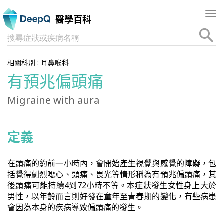
Tog
醫學百科
nav
搜尋症狀或疾病名稱
相關科別 :
耳鼻喉科
有預兆偏頭痛
Migraine with aura
定義
在頭痛的約前一小時內，會開始產生視覺與感覺的障礙，包
括覺得劇烈噁心、頭痛、畏光等情形稱為有預兆偏頭痛，其
後頭痛可能持續4到72小時不等。本症狀發生女性身上大於
男性，以年齡而言則好發在童年至青春期的變化，有些病患
會因為本身的疾病導致偏頭痛的發生。