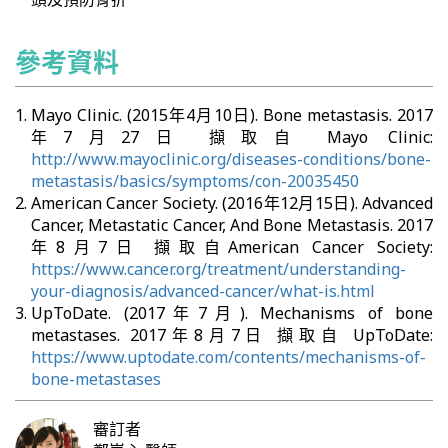
參考資料
Mayo Clinic. (2015年4月10日). Bone metastasis. 2017
年7月27日 擷取自 Mayo Clinic:
http://www.mayoclinic.org/diseases-conditions/bone-
metastasis/basics/symptoms/con-20035450
American Cancer Society. (2016年12月15日). Advanced
Cancer, Metastatic Cancer, And Bone Metastasis. 2017
年8月7日 擷取自American Cancer Society:
https://www.cancer.org/treatment/understanding-
your-diagnosis/advanced-cancer/what-is.html
UpToDate. (2017年7月). Mechanisms of bone
metastases. 2017年8月7日 擷取自 UpToDate:
https://www.uptodate.com/contents/mechanisms-of-
bone-metastases
審訂者