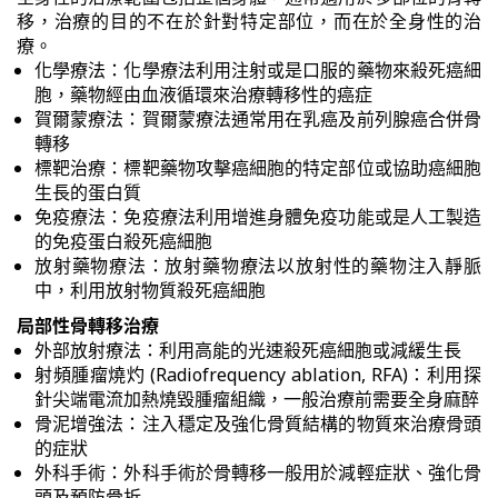
移，治療的目的不在於針對特定部位，而在於全身性的治
療。
化學療法：化學療法利用注射或是口服的藥物來殺死癌細
胞，藥物經由血液循環來治療轉移性的癌症
賀爾蒙療法：賀爾蒙療法通常用在乳癌及前列腺癌合併骨
轉移
標靶治療：標靶藥物攻擊癌細胞的特定部位或協助癌細胞
生長的蛋白質
免疫療法：免疫療法利用增進身體免疫功能或是人工製造
的免疫蛋白殺死癌細胞
放射藥物療法：放射藥物療法以放射性的藥物注入靜脈
中，利用放射物質殺死癌細胞
局部性骨轉移治療
外部放射療法：利用高能的光速殺死癌細胞或減緩生長
射頻腫瘤燒灼 (Radiofrequency ablation, RFA)：利用探
針尖端電流加熱燒毀腫瘤組織，一般治療前需要全身麻醉
骨泥增強法：注入穩定及強化骨質結構的物質來治療骨頭
的症狀
外科手術：外科手術於骨轉移一般用於減輕症狀、強化骨
頭及預防骨折