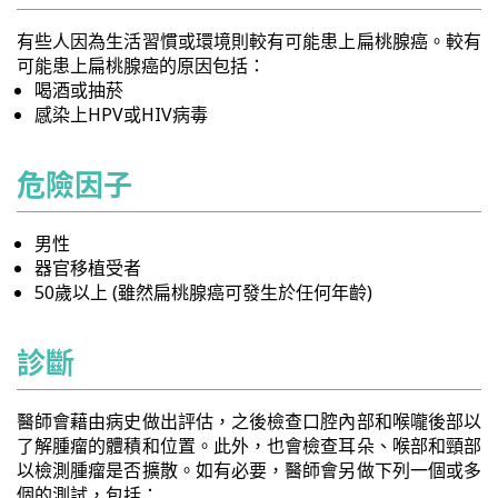
有些人因為生活習慣或環境則較有可能患上扁桃腺癌。較有
可能患上扁桃腺癌的原因包括：
喝酒或抽菸
感染上HPV或HIV病毒
危險因子
男性
器官移植受者
50歲以上 (雖然扁桃腺癌可發生於任何年齡)
診斷
醫師會藉由病史做出評估，之後檢查口腔內部和喉嚨後部以
了解腫瘤的體積和位置。此外，也會檢查耳朵、喉部和頸部
以檢測腫瘤是否擴散。如有必要，醫師會另做下列一個或多
個的測試，包括：