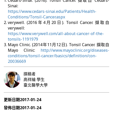
Cedars-Sinai. (2016). Tonsil Cancer. 擷取自 Cedars-
Sinai:
https://www.cedars-sinai.edu/Patients/Health-
Conditions/Tonsil-Cancer.aspx
verywell. (2016年4月20日). Tonsil Cancer. 擷取自
verywell:
https://www.verywell.com/all-about-cancer-of-the-
tonsils-1191979
Mayo Clinic. (2014年11月12日). Tonsil Cancer. 擷取自
Mayo Clinic:
http://www.mayoclinic.org/diseases-
conditions/tonsil-cancer/basics/definition/con-
20036669
撰稿者
高祥綸
學生
臺北醫學大學
更新日期
2017-01-24
發佈日期
2017-01-24