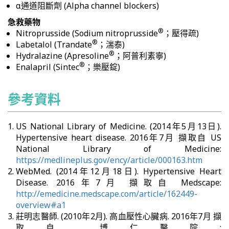
α通道阻斷劑 (Alpha channel blockers)
急救藥物
®
Nitroprusside (Sodium nitroprusside
；壓得疏)
®
Labetalol (Trandate
；湍泰)
®
Hydralazine (Apresoline
；阿普利素寧)
®
Enalapril (Sintec
；樂壓錠)
參考資料
US National Library of Medicine. (2014年5月13日).
Hypertensive heart disease. 2016年7月 擷取自 US
National Library of Medicine:
https://medlineplus.gov/ency/article/000163.htm
WebMed. (2014年12月18日). Hypertensive Heart
Disease. 2016年7月 擷取自 Medscape:
http://emedicine.medscape.com/article/162449-
overview#a1
莊明志醫師. (2010年2月). 高血壓性心臟病. 2016年7月 擷
取自 博仁醫院: