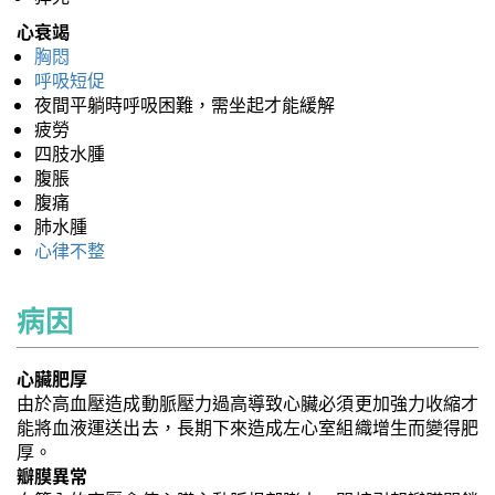
心衰竭
胸悶
呼吸短促
夜間平躺時呼吸困難，需坐起才能緩解
疲勞
四肢水腫
腹脹
腹痛
肺水腫
心律不整
病因
心臟肥厚
由於高血壓造成動脈壓力過高導致心臟必須更加強力收縮才
能將血液運送出去，長期下來造成左心室組織增生而變得肥
厚。
瓣膜異常