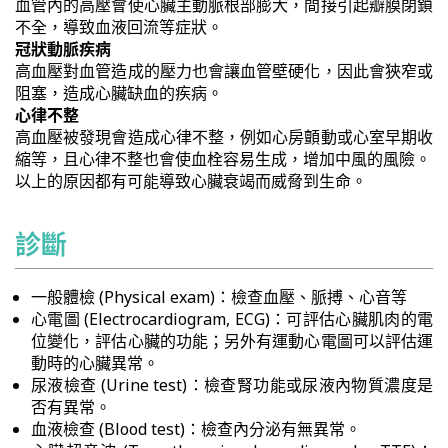
血管內的高壓會使心臟主動脈根部膨大，間接引起瓣膜閉鎖
不全，導致血液回流等症狀。
冠狀動脈疾病
高血壓對血管造成的壓力也會讓血管壁硬化，因此會狹窄或
阻塞，造成心臟缺血的疾病。
心律不整
高血壓被發現會造成心律不整，例如心房顫動或心室早期收
縮等，且心律不整也會使血栓容易生成，增加中風的風險。
以上的原因都有可能導致心臟衰竭而威脅到生命。
診斷
一般體檢 (Physical exam)：檢查血壓、脈搏、心音等
心電圖 (Electrocardiogram, ECG)：可評估心臟肌肉的電
位變化，評估心臟的功能；另外有運動心電圖可以評估運
動時的心臟異常。
尿液檢查 (Urine test)：檢查腎功能或尿液內物質濃度是
否有異常。
血液檢查 (Blood test)：檢查內分泌有無異常。