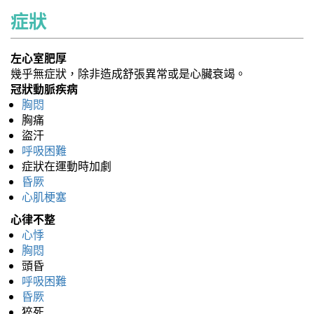
症狀
左心室肥厚
幾乎無症狀，除非造成舒張異常或是心臟衰竭。
冠狀動脈疾病
胸悶
胸痛
盜汗
呼吸困難
症狀在運動時加劇
昏厥
心肌梗塞
心律不整
心悸
胸悶
頭昏
呼吸困難
昏厥
猝死