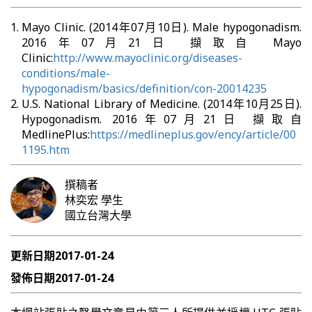
Mayo Clinic. (2014年07月10日). Male hypogonadism.
2016年07月21日 擷取自 Mayo
Clinic:
http://www.mayoclinic.org/diseases-
conditions/male-
hypogonadism/basics/definition/con-20014235
U.S. National Library of Medicine. (2014年10月25日).
Hypogonadism. 2016年07月21日 擷取自
MedlinePlus:
https://medlineplus.gov/ency/article/00
1195.htm
撰稿者
林奕宏
學生
國立台灣大學
更新日期
2017-01-24
發佈日期
2017-01-24