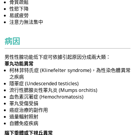
骨質疏鬆
性慾下降
易感疲勞
注意力無法集中
病因
男性性腺功能低下症可依據引起原因分成兩大類：
睪丸功能異常
柯林菲特氏症 (Klinefelter syndrome)，為性染色體異常
之疾病
隱睪症 (Undescended testicles)
流行性腮腺炎性睪丸炎 (Mumps orchitis)
血色素沉著症 (Hemochromatosis)
睪丸受傷受損
癌症治療的副作用
過量輻射照射
自體免疫疾病
腦下垂體或下視丘異常