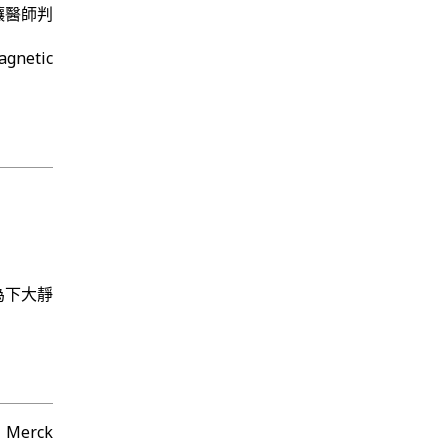
讓醫師判
gnetic
為下大靜
 Merck