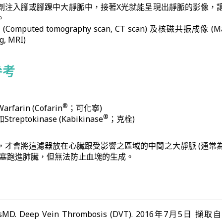
劑注入腳或腳踝中大靜脈中，接著X光就能呈現出靜脈的影像，
。
puted tomography scan, CT scan) 及核磁共振成像 (Ma
g, MRI)
參考
®
arin (Cofarin
；可化寧)
®
ptokinase (Kabikinase
；克栓)
，才會將這濾器放在心臟跟受影響之區域的中間之大靜脈 (通常
栓塞跑進肺臟，但無法防止血塊的生成。
tisMD. Deep Vein Thrombosis (DVT). 2016年7月5日 擷取自