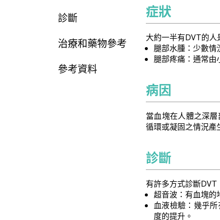
症狀
診斷
大約一半有DVT的
治療和藥物參考
腿部水腫：少數情
腿部疼痛：通常由
參考資料
病因
當血塊在人體之深層
循環或凝固之情況產
診斷
有許多方式診斷DVT
超音波：有血塊的
血液檢驗：幾乎所有
度的提升。