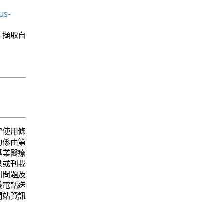
us-
月5日 擷取自
守使用條
均係由第
專業醫療
供或刊載
關問題及
護電話送
網站資訊