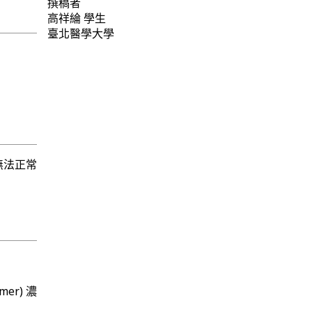
撰稿者
高祥綸
學生
臺北醫學大學
無法正常
r) 濃