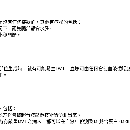
人是沒有任何症狀的，其他有症狀的包括：
況下，兩隻腿部都會水腫。
小腿開始。
部位生成時，就有可能發生DVT。血塊可由任何會使血液循環
生。
，包括：
地方將會被超音波顯像技術給偵測出來。
有嚴重DVT之病人，都可以在血液中偵測到D-雙合蛋白 (D dime