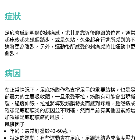
症狀
足底會感到明顯的刺痛感，尤其是靠近後腳跟的位置，通常
起床後起先幾個踏步、或是久站、久坐起身行進所感到的不
適將更為強烈，另外，運動後所感受的刺痛感將比運動中更
劇烈。
病因
在正常情況下，足底筋膜作為支撐足弓的重要結構，也是足
部震力的主要吸收體，一旦承受牽拉，筋膜有可能會出現撕
裂，過度伸張、拉扯將導致筋膜發炎而感到疼痛，雖然造成
罹患足底筋膜炎的原因並不明確，然而目前有其他因素將增
加罹患足底筋膜癌的風險：
風險因子
年齡：最常好發於40-60歲。
特定的運動：有些運動會在足底、足跟連結造成高度壓力