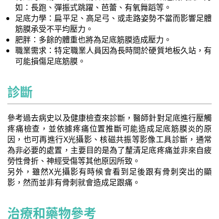
如：長跑、彈振式跳躍、芭蕾、有氧舞蹈等。
足底力學：扁平足、高足弓、或走路姿勢不當而影響足體
筋膜承受不平均壓力。
肥胖：多餘的體重也將為足底筋膜造成壓力。
職業需求：特定職業人員因為長時間於硬質地板久站，有
可能損傷足底筋膜。
診斷
參考過去病史以及健康檢查來診斷，醫師針對足底進行壓觸
疼痛檢查，並依據疼痛位置推斷可能造成足底筋膜炎的原
因，也可再進行X光攝影、核磁共振等影像工具診斷，通常
為非必要的處置，主要目的是為了釐清足底疼痛並非來自疲
勞性骨折、神經受傷等其他原因所致。
另外，雖然X光攝影有時候會看到足後跟有骨刺突出的顯
影，然而並非有骨刺就會造成足跟痛。
治療和藥物參考