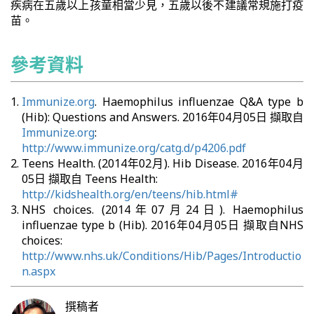
疾病在五歲以上孩童相當少見，五歲以後不建議常規施打疫
苗。
參考資料
Immunize.org
. Haemophilus influenzae Q&A type b
(Hib): Questions and Answers. 2016年04月05日 擷取自
Immunize.org
:
http://www.immunize.org/catg.d/p4206.pdf
Teens Health. (2014年02月). Hib Disease. 2016年04月
05日 擷取自 Teens Health:
http://kidshealth.org/en/teens/hib.html#
NHS choices. (2014年07月24日). Haemophilus
influenzae type b (Hib). 2016年04月05日 擷取自NHS
choices:
http://www.nhs.uk/Conditions/Hib/Pages/Introductio
n.aspx
撰稿者