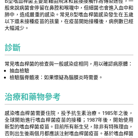
B型嗜血桿菌主要是藉由飛沫和直接接觸作為傳染途徑，一
般來說病菌會停留在鼻腔和喉嚨中，但細菌也會進入血中和
肺中，造成嚴重的感染。常見B型嗜血桿菌感染發生在五歲
以下還未接種疫苗的孩童，在疫苗開始接種後，病例數已經
大幅減少。
診斷
常見嗜血桿菌的檢查與一般感染症相同，用以確認病原體：
抽血檢驗
檢驗腦脊髓液：如果懷疑為腦膜炎時需要。
治療和藥物參考
感染嗜血桿菌需要住院，投予抗生素治療。1985年之後，
全球開始進行嗜血桿菌疫苗的接種；1987年後，開始使用
新型的嗜血桿菌疫苗。目前所有新生兒，除非有特殊理由，
否則出生後兩個月都應該注射嗜血桿菌疫苗。基於嗜血桿菌