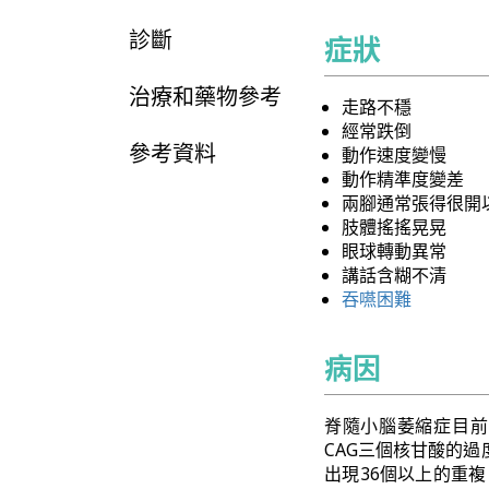
診斷
症狀
治療和藥物參考
走路不穩
經常跌倒
參考資料
動作速度變慢
動作精準度變差
兩腳通常張得很開
肢體搖搖晃晃
眼球轉動異常
講話含糊不清
吞嚥困難
病因
脊隨小腦萎縮症目前
CAG三個核甘酸的
出現36個以上的重