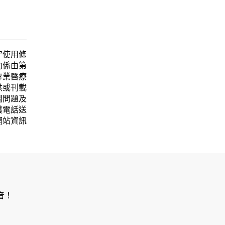
守使用條
均係由第
專業醫療
供或刊載
關問題及
護電話送
網站資訊
音！