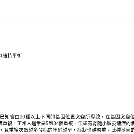
以維持平衡
已知會由20種以上不同的基因位置突變所導致，在基因突變
過度重複，正常人通常是5到34個重複，但患有脊隨小腦萎縮症的
複，且重複次數越多發病的年齡越早，症狀也越嚴重。此種基因