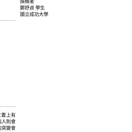
撰稿者
鄭妤貞
學生
國立成功大學
位置上有
病人則會
的突變會