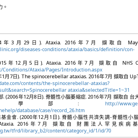
力。
(2014年3月29日). Ataxia. 2016年7月 擷取自 MayoCl
inic.org/diseases-conditions/ataxia/basics/definition/con-
 (2015年12月5日). Ataxia. 2016年7月 擷取自 NHS Cho
/Conditions/Ataxia/Pages/Introduction.aspx
年1月7日). The spinocerebellar ataxias. 2016年7月 擷取自 Up
ate.com/contents/the-spinocerebellar-ataxias?
sult&search=Spinocerebellar ataxia&selectedTitle=1~31
(2006年12月8日). 脊髓性小腦萎縮症. 2016年7月 擷取自 
醫學部:
http://www.ge
nehelp/database/case/record_26.htm
金會. (2000年12月1日). 脊髓小腦性共濟失調-脊髓性小
ellar Ataxia. 2016年7月 擷取自 財團法人罕見疾
rg.tw/tfrd/library_b2/content/category_id/1/id/70