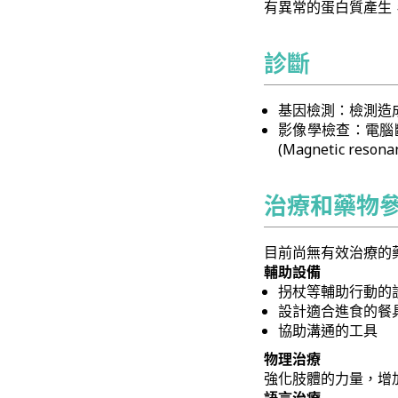
有異常的蛋白質產生
診斷
基因檢測：檢測造
影像學檢查：電腦斷層掃描
(Magnetic res
治療和藥物
目前尚無有效治療的
輔助設備
拐杖等輔助行動的
設計適合進食的餐
協助溝通的工具
物理治療
強化肢體的力量，增