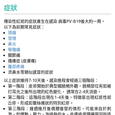
症狀
傳染性紅斑的症狀產生在感染 病毒PV-B19後大約一周。
以下為前期常見症狀：
頭痛
發燒
鼻炎
喉嚨痛
關節痛
搔癢症 (皮膚癢)
腹部疼痛
流鼻水等類似感冒的症狀
以上症狀維持7-10天後，感染進程會經過三個階段：
第一階段：皮疹開始於典型摑臉頰外觀，臉頰部位有如被
打耳光之後所出現的紅色變化， 通常在2-4天消退。
第二階段：這階段出現在1-4天後，特徵是出現紅斑性斑
丘疹，形成如蕾絲邊狀的特別紅疹。
第三階段：幾週幾月後偶爾復發的情形，可能來自於刺
激，如運動、壓力、泡過熱的水、皮膚過度曝曬原因所造