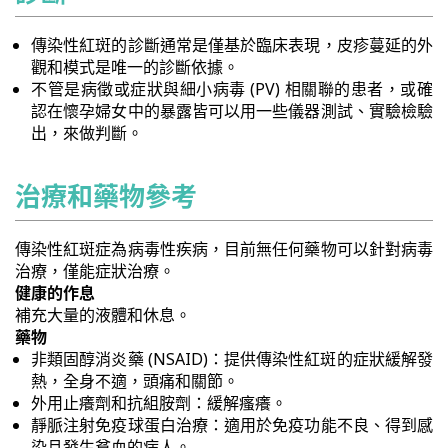
傳染性紅斑的診斷通常是僅基於臨床表現，皮疹蔓延的外
觀和模式是唯一的診斷依據。
不管是病徵或症狀與細小病毒 (PV) 相關聯的患者，或確
認在懷孕婦女中的暴露皆可以用一些儀器測試、實驗檢驗
出，來做判斷。
治療和藥物參考
傳染性紅斑症為病毒性疾病，目前無任何藥物可以針對病毒
治療，僅能症狀治療。
健康的作息
補充大量的液體和休息。
藥物
非類固醇消炎藥 (NSAID)：提供傳染性紅斑的症狀緩解發
熱，全身不適，頭痛和關節。
外用止癢劑和抗組胺劑：緩解瘙癢。
靜脈注射免疫球蛋白治療：適用於免疫功能不良、得到感
染且發生貧血的病人。