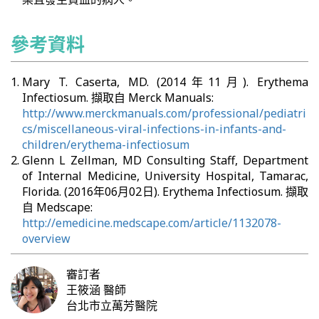
參考資料
Mary T. Caserta, MD. (2014年11月). Erythema
Infectiosum. 擷取自 Merck Manuals:
http://www.merckmanuals.com/professional/pediatri
cs/miscellaneous-viral-infections-in-infants-and-
children/erythema-infectiosum
Glenn L Zellman, MD Consulting Staff, Department
of Internal Medicine, University Hospital, Tamarac,
Florida. (2016年06月02日). Erythema Infectiosum. 擷取
自 Medscape:
http://emedicine.medscape.com/article/1132078-
overview
審訂者
王筱涵
醫師
台北市立萬芳醫院