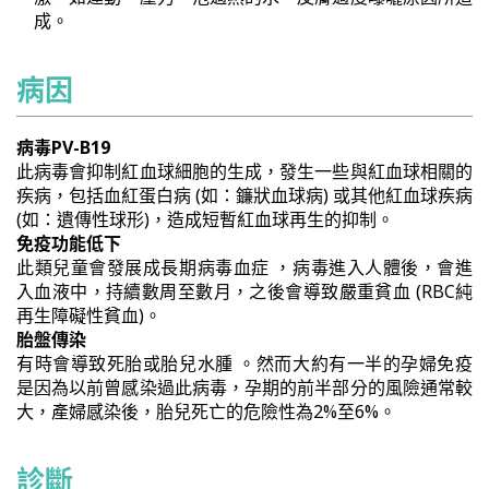
成。
病因
病毒PV-B19
此病毒會抑制紅血球細胞的生成，發生一些與紅血球相關的
疾病，包括血紅蛋白病 (如：鐮狀血球病) 或其他紅血球疾病
(如：遺傳性球形)，造成短暫紅血球再生的抑制。
免疫功能低下
此類兒童會發展成長期病毒血症 ，病毒進入人體後，會進
入血液中，持續數周至數月，之後會導致嚴重貧血 (RBC純
再生障礙性貧血)。
胎盤傳染
有時會導致死胎或胎兒水腫 。然而大約有一半的孕婦免疫
是因為以前曾感染過此病毒，孕期的前半部分的風險通常較
大，產婦感染後，胎兒死亡的危險性為2%至6%。
診斷