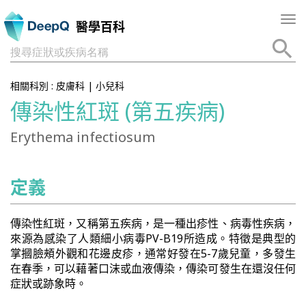
Tog
醫學百科
nav
搜尋症狀或疾病名稱
相關科別 :
皮膚科
|
小兒科
傳染性紅斑 (第五疾病)
Erythema infectiosum
定義
傳染性紅斑，又稱第五疾病，是一種出疹性、病毒性疾病，
來源為感染了人類細小病毒PV-B19所造成。特徵是典型的
掌摑臉頰外觀和花邊皮疹，通常好發在5-7歲兒童，多發生
在春季，可以藉著口沫或血液傳染，傳染可發生在還沒任何
症狀或跡象時。