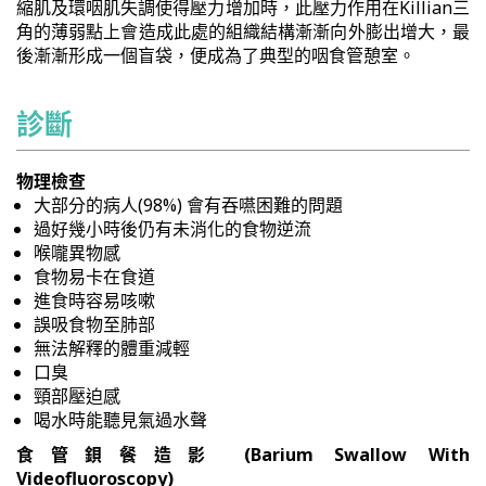
縮肌及環咽肌失調使得壓力增加時，此壓力作用在Killian三
角的薄弱點上會造成此處的組織結構漸漸向外膨出增大，最
後漸漸形成一個盲袋，便成為了典型的咽食管憩室。
診斷
物理檢查
大部分的病人(98%) 會有吞嚥困難的問題
過好幾小時後仍有未消化的食物逆流
喉嚨異物感
食物易卡在食道
進食時容易咳嗽
誤吸食物至肺部
無法解釋的體重減輕
口臭
頸部壓迫感
喝水時能聽見氣過水聲
食管鋇餐造影 (Barium Swallow With
Videofluoroscopy)