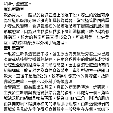
和牽引型憩室。
膨出型憩室
較為常見，一般見於食道管腔上段及下段，發生的原因可能
為食道肌層部分缺乏肌肉組織較為薄弱，當食道管腔內的壓
力發生改變時，食道管腔裡的黏膜及黏膜下層突出肌層外而
形成憩室，因為只由黏膜及黏膜下層組織構成，故也稱為假
性憩室，較大的憩室可達直徑15公分，可能引發一些併發
症，故經診斷後多以外科手術處理。
牽引型憩室
一般發生於食道管腔中段，發生原因為支氣管旁發生淋巴結
炎症或結核與食道管腔粘連，在癒合過程中的收縮造成食道
管腔壁全層的組織牽引而形成憩室，因由食道管腔壁所有的
組織構成，故又稱之為真性食管憩室，牽引型憩室一般開口
較大，直徑不超過2公分，較不易引發其他的併發症，故除
非較為嚴重，一般不以外科手術做處理。
食管憩室一般為膨出型憩室，真正的病因仍待進一步研究，
主要發生於咽與食道管腔結合處的後部，此處有一個三角區
域缺乏肌肉組織且較為薄弱，稱為Killian三角，附近的肌肉
由斜向的嚥下縮肌跟橫向的環咽肌所組成，由於這個薄弱的
區域較易見於左側使得咽食管憩室一般發生在左側。當嚥下