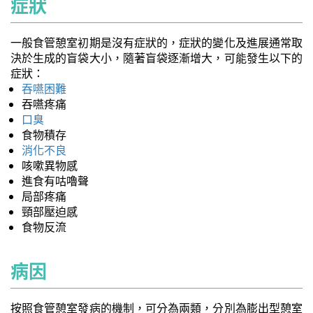
症狀
一般食管憩室初期是沒有症狀的，症狀的變化及進展通常取
決於生成的盲袋大小，隨著盲袋逐漸增大，可能發生以下的
症狀：
吞嚥困難
吞嚥疼痛
口臭
食物積存
消化不良
咳嗽異物感
進食有咕嚕聲
局部疼痛
頸部壓迫感
食物反流
病因
按照食管憩室發病的機制，可分為兩類，分別為膨出型憩室