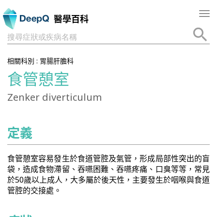
Tog
醫學百科
nav
搜尋症狀或疾病名稱
相關科別 :
胃腸肝膽科
食管憩室
Zenker diverticulum
定義
食管憩室容易發生於食道管腔及氣管，形成局部性突出的盲
袋，造成食物滯留、吞嚥困難、吞嚥疼痛、口臭等等，常見
於50歲以上成人，大多屬於後天性，主要發生於咽喉與食道
管腔的交接處。