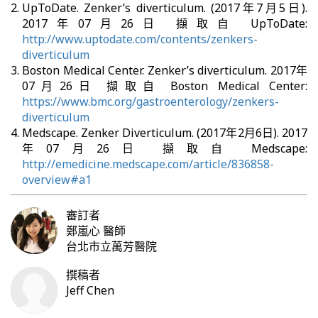
UpToDate. Zenker’s diverticulum. (2017年7月5日).
2017年07月26日 擷取自 UpToDate:
http://www.uptodate.com/contents/zenkers-
diverticulum
Boston Medical Center. Zenker’s diverticulum. 2017年
07月26日 擷取自 Boston Medical Center:
https://www.bmc.org/gastroenterology/zenkers-
diverticulum
Medscape. Zenker Diverticulum. (2017年2月6日). 2017
年07月26日 擷取自 Medscape:
http://emedicine.medscape.com/article/836858-
overview#a1
審訂者
鄭嵐心
醫師
台北市立萬芳醫院
撰稿者
Jeff Chen