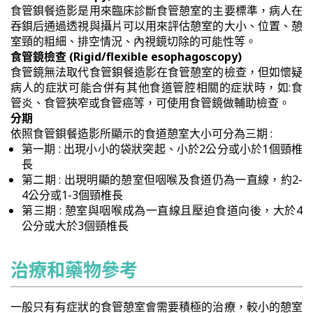
食管鋇餐造影是用來臨床診斷食管憩室的主要標準，病人在
吞鋇后通過透視與攝片可以用來評估憩室的大小、位置、憩
室頸的粗細、排空情況、內視鏡切除的可能性等。
食管鏡檢查 (Rigid/flexible esophagoscopy)
食管鏡無法取代食管鋇餐造影在食管憩室的檢查，但如懷疑
病人的症狀可能合併有其他食道管腔相關的症狀時，如:食
管炎、食管狹窄或食管癌等，可使用食管鏡做輔助檢查。
分期
依照食管鋇餐造影所顯示的食道憩室大小可分為三期 :
第一期 : 出現小小的袋狀突起、小於2公分或小於1個頸椎
長
第二期 : 出現明顯的憩室但咽喉及食道仍為一直線，約2-
4公分或1-3個頸椎長
第三期 : 憩室與咽喉成為一直線且壓迫食道向後，大於4
公分或大於3個頸椎長
治療和藥物參考
一般只有有症狀的食管憩室會需要積極的治療，較小的憩室