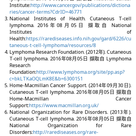
Institute:
http://www.cancer.gov/publications/dictiona
ries/cancer-terms?CdrID=46771
National Institutes of Health. Cutaneous T-cell
lymphoma. 2016年08月05日 擷取自 National
Institutes of
Health:
https://rarediseases.info.nih.gov/gard/6226/cu
taneous-t-cell-lymphoma/resources/8
Lymphoma Research Foundation. (2012年). Cutaneous
T-cell lymphoma. 2016年08月05日 擷取自 Lymphoma
Research
Foundation:
http://www.lymphoma.org/site/pp.asp?
c=bkLTKaOQLmK8E&b=6300151
Home-Macmillan Cancer Support. (2014年09月30日).
Cutaneous T-cell lymphoma. 2016年08月05日 擷取自
Home-Macmillan Cancer
Support:
https://www.macmillan.org.uk/
National Organization for Rare Disorders. (2013年).
Cutaneous T-cell lymphoma. 2016年08月05日 擷取自
National Organization for Rare
Disorders:
http://rarediseases.org/rare-