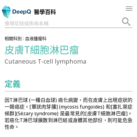
Tog
醫學百科
nav
搜尋症狀或疾病名稱
相關科別 :
血液腫瘤科
皮膚T細胞淋巴瘤
Cutaneous T-cell lymphoma
定義
因T淋巴球 (一種白血球) 癌化病變，而在皮膚上出現症狀的
一類癌症。[蕈狀肉芽腫] (mycosis fungoides) 和[塞扎萊症
候群](Sézary syndrome) 是最常見的[皮膚T細胞淋巴瘤]。
若癌化T淋巴球擴散到淋巴結或身體其他部份，則可能危急
性命。