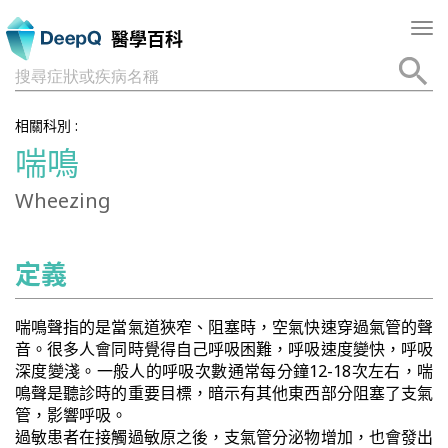
Tog
醫學百科
nav
搜尋症狀或疾病名稱
相關科別 :
喘鳴
Wheezing
定義
喘鳴聲指的是當氣道狹窄、阻塞時，空氣快速穿過氣管的聲
音。很多人會同時覺得自己呼吸困難，呼吸速度變快，呼吸
深度變淺。一般人的呼吸次數通常每分鐘12-18次左右，喘
鳴聲是聽診時的重要目標，暗示有其他東西部分阻塞了支氣
管，影響呼吸。
過敏患者在接觸過敏原之後，支氣管分泌物增加，也會發出