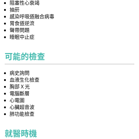
阻塞性心衰竭
抽菸
感染呼吸道融合病毒
胃食道逆流
聲帶問題
睡眠中止症
可能的檢查
病史詢問
血液生化檢查
胸部 X 光
電腦斷層
心電圖
心臟超音波
肺功能檢查
就醫時機