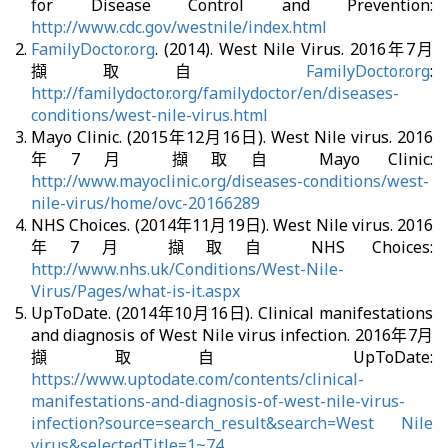
for Disease Control and Prevention:
http://www.cdc.gov/westnile/index.html
FamilyDoctor.org
. (2014). West Nile Virus. 2016年7月
擷取自
FamilyDoctor.org
:
http://familydoctor.org/familydoctor/en/diseases-
conditions/west-nile-virus.html
Mayo Clinic. (2015年12月16日). West Nile virus. 2016
年7月 擷取自 Mayo Clinic:
http://www.mayoclinic.org/diseases-conditions/west-
nile-virus/home/ovc-20166289
NHS Choices. (2014年11月19日). West Nile virus. 2016
年7月 擷取自 NHS Choices:
http://www.nhs.uk/Conditions/West-Nile-
Virus/Pages/what-is-it.aspx
UpToDate. (2014年10月16日). Clinical manifestations
and diagnosis of West Nile virus infection. 2016年7月
擷取自 UpToDate:
https://www.uptodate.com/contents/clinical-
manifestations-and-diagnosis-of-west-nile-virus-
infection?source=search_result&search=West Nile
virus&selectedTitle=1~74