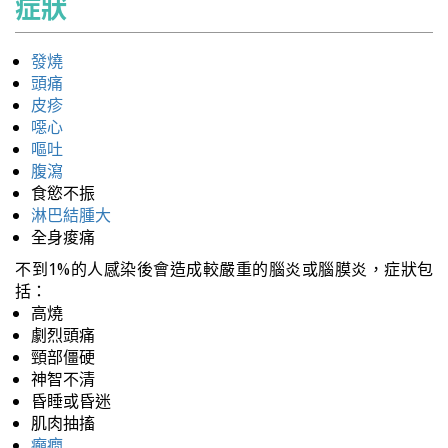
症狀
發燒
頭痛
皮疹
噁心
嘔吐
腹瀉
食慾不振
淋巴結腫大
全身痠痛
不到1%的人感染後會造成較嚴重的腦炎或腦膜炎，症狀包
括：
高燒
劇烈頭痛
頸部僵硬
神智不清
昏睡或昏迷
肌肉抽搐
癲癇