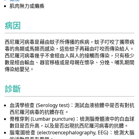
肌肉無力或癱瘓
病因
西尼羅河病毒是藉由蚊子所傳播的疾病，蚊子叮咬了攜帶病
毒的鳥類或馬類而感染，這些蚊子再藉由叮咬而傳染給人。
西尼羅河病毒幾乎不會經由人與人的接觸而傳染，只有極少
數是經由輸血、器官移植或是母親在懷孕、分娩、哺乳期間
傳染給嬰兒。
診斷
血清學檢查 (Serology test)：測試血液檢體中是否有對抗
西尼羅河病毒的抗體存在。
脊椎穿刺 (Lumbar puncture)：檢測腦脊髓液中的白血球
數目是否升高，以及是否出現抗西尼羅河病毒的抗體。
腦電圖檢查 (electroencephalography, EEG)：檢測大腦