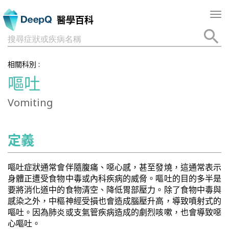
Tog
醫學百科
nav
搜尋症狀或疾病名稱
相關科別 :
嘔吐
Vomiting
定義
嘔吐症狀通常會伴隨腹痛、噁心感，甚至發燒，這通常表示
身體正遭受食物中毒或內科疾病的威脅。嘔吐的目的多半是
要將消化道中的食物清空、降低胃部壓力。除了食物中毒與
感染之外，中樞神經受損也會造成腦壓升高，導致噴射式的
嘔吐。因為肺炎或支氣管疾病造成的劇烈咳嗽，也會導致噁
心嘔吐。