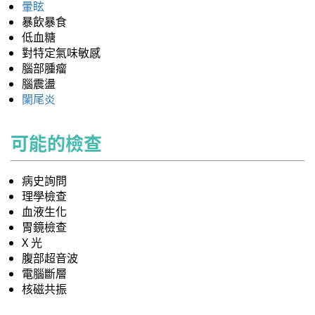
暈眩
暴飲暴食
低血糖
對特定氣味敏感
腦部腫瘤
腦震盪
闌尾炎
可能的檢查
病史詢問
理學檢查
血液生化
胃鏡檢查
X 光
腹部超音波
電腦斷層
核磁共振