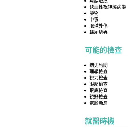
角膜疤痕
缺血性視神經病變
藥物
中毒
眼球外傷
蟠尾絲蟲
可能的檢查
病史詢問
理學檢查
視力檢查
眼壓檢查
眼底檢查
視野檢查
電腦斷層
就醫時機