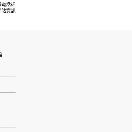
護電話送
網站資訊
音！