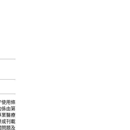
守使用條
均係由第
專業醫療
供或刊載
關問題及