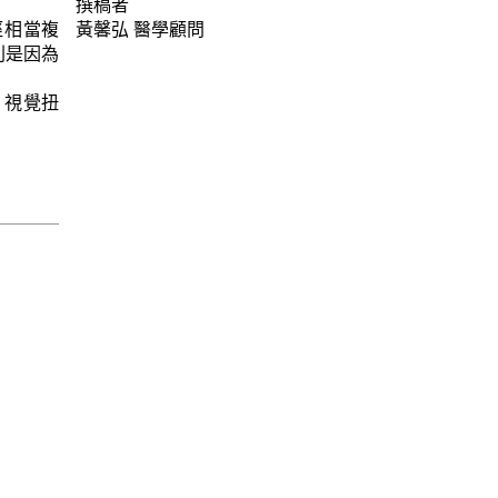
撰稿者
徑相當複
黃馨弘
醫學顧問
則是因為
、視覺扭