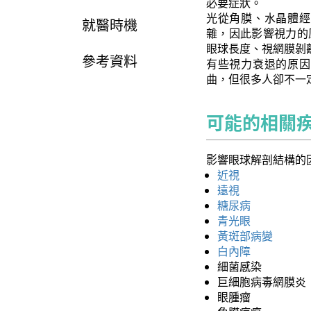
必要症狀。
光從角膜、水晶體經
就醫時機
雜，因此影響視力的
眼球長度、視網膜剝
參考資料
有些視力衰退的原因
曲，但很多人卻不一
可能的相關
影響眼球解剖結構的
近視
遠視
糖尿病
青光眼
黃斑部病變
白內障
細菌感染
巨細胞病毒網膜炎
眼腫瘤