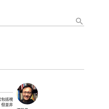
狀包括視
，但並非