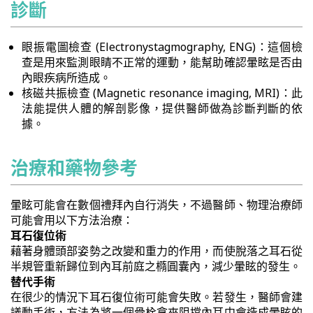
診斷
眼振電圖檢查 (Electronystagmography, ENG)：這個檢
查是用來監測眼睛不正常的運動，能幫助確認暈眩是否由
內眼疾病所造成。
核磁共振檢查 (Magnetic resonance imaging, MRI)：此
法能提供人體的解剖影像，提供醫師做為診斷判斷的依
據。
治療和藥物參考
暈眩可能會在數個禮拜內自行消失，不過醫師、物理治療師
可能會用以下方法治療：
耳石復位術
藉著身體頭部姿勢之改變和重力的作用，而使脫落之耳石從
半規管重新歸位到內耳前庭之橢圓囊內，減少暈眩的發生。
替代手術
在很少的情況下耳石復位術可能會失敗。若發生，醫師會建
議動手術，方法為將一個骨栓拿來阻擋內耳中會造成暈眩的