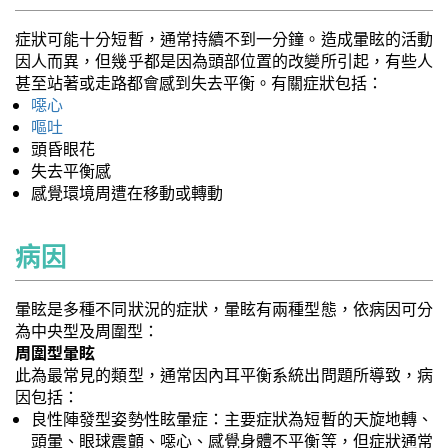
症狀可能十分短暫，通常持續不到一分鐘。造成暈眩的活動
因人而異，但幾乎都是因為頭部位置的改變所引起，有些人
甚至站著或走路都會感到失去平衡。有關症狀包括：
噁心
嘔吐
頭昏眼花
失去平衡感
感覺環境周遭在移動或轉動
病因
暈眩是多種不同狀況的症狀，暈眩有兩種型態，依病因可分
為中央型及周圍型：
周圍型暈眩
此為最常見的類型，通常因內耳平衡系統出問題所導致，病
因包括：
良性陣發型姿勢性眩暈症：主要症狀為短暫的天旋地轉、
頭暈、眼球震顫、噁心、感覺身體不平衡等，但症狀通常