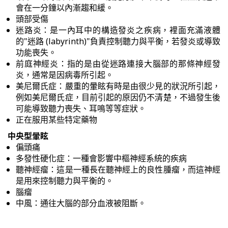
會在一分鐘以內漸趨和緩。
頭部受傷
迷路炎：是一內耳中的構造發炎之疾病，裡面充滿液體
的"迷路 (labyrinth)"負責控制聽力與平衡，若發炎或導致
功能喪失。
前庭神經炎：指的是由從迷路連接大腦部的那條神經發
炎，通常是因病毒所引起。
美尼爾氏症：嚴重的暈眩有時是由很少見的狀況所引起，
例如美尼爾氏症，目前引起的原因仍不清楚，不過發生後
可能導致聽力喪失、耳鳴等等症狀。
正在服用某些特定藥物
中央型暈眩
偏頭痛
多發性硬化症：一種會影響中樞神經系統的疾病
聽神經瘤：這是一種長在聽神經上的良性腫瘤，而這神經
是用來控制聽力與平衡的。
腦瘤
中風：通往大腦的部分血液被阻斷。