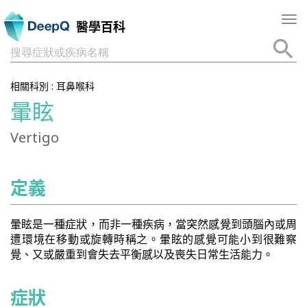
Tog
醫學百科
nav
搜尋症狀或疾病名稱
相關科別 :
耳鼻喉科
暈眩
Vertigo
定義
暈眩是一種症狀，而非一種疾病，當突然感覺到頭腦內或周
遭環境在移動或旋轉時稱之。暈眩的感覺可能小到很難察
覺、又或嚴重到會失去平衡感以及喪失日常生活能力。
症狀