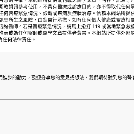
智慧財產權。本網站所提供或刊載之醫學文章、內容、訊息等
衛教資訊參考使用，不具有醫療或診療目的，亦不得取代任何
任何醫療緊急情況、診斷或疾病及症狀治療。信賴本網站所提
訊息所生之風險，由您自行承擔。如有任何個人健康或醫療相
諮詢醫師。若是醫療緊急情況，請馬上撥打 119 或當地緊急救
推薦或為任何醫師或醫學文章提供者背書。本網站所提供外部
負任何法律責任。
們進步的動力，歡迎分享您的意見或想法，我們期待聽到您的聲