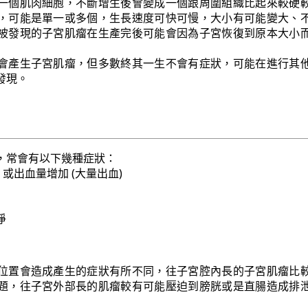
一個肌肉細胞，不斷增生後會變成一個跟周圍組織比起來較硬
，可能是單一或多個，生長速度可快可慢，大小有可能變大、
被發現的子宮肌瘤在生產完後可能會因為子宮恢復到原本大小
會產生子宮肌瘤，但多數終其一生不會有症狀，可能在進行其
發現。
，常會有以下幾種症狀：
) 或出血量增加 (大量出血)
淨
位置會造成產生的症狀有所不同，往子宮腔內長的子宮肌瘤比
題，往子宮外部長的肌瘤較有可能壓迫到膀胱或是直腸造成排