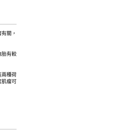
瘤有關，
胞胎有較
這兩種荷
宮肌瘤可