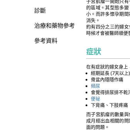
子宮肌瘤一開始只有
的區域。其型態多變
診斷
小。而許多懷孕期間
消失。
治療和藥物參考
約有四分之三的婦女
時候才會被醫師順便
參考資料
症狀
在有症狀的婦女身上
經期延長 (7天以上
骨盆內隱隱作痛
頻尿
會覺得排尿排不乾
便祕
下背痛、下肢疼痛
而子宮肌瘤的數量與
成月經出血相關的問
面的問題。