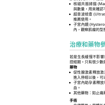
核磁共振掃描 (Mag
與數量，用來確認
超音波檢查 (Ul
推薦使用。
子宮內鏡 (Hys
內，觀察肌瘤的型
治療和藥物
若是生長緩慢不影響
控經期。只有很少數
藥物
促性腺激素釋放激
進入停經以後，可
子宮內助孕素釋放
血。
其他藥物：如止痛
手術