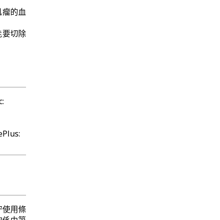
肌瘤的血
能要切除
:
Plus:
守使用條