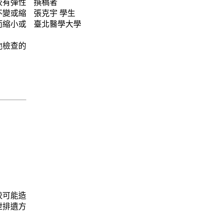
較有彈性
撰稿者
不變或縮
張克宇
學生
而縮小或
臺北醫學大學
他檢查的
較可能造
泄排遺方