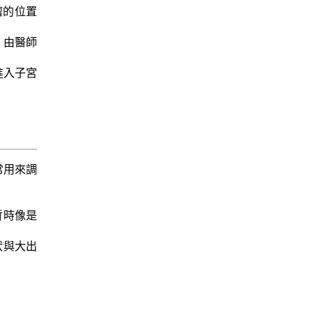
肌瘤的位置
，由醫師
進入子宮
常用來調
暫時像是
狀與大出