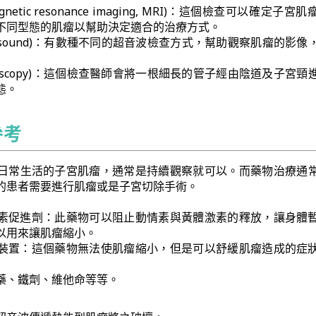
netic resonance imaging, MRI)：這個檢查可以確定子宮
不同型態的肌瘤以幫助決定適合的治療方式。
trasound)：有數種不同的超音波檢查方式，幫助觀察肌瘤的影像
teroscopy)：這個檢查醫師會將一根細長的管子經由陰道及子宮頸
態。
參考
日常生活的子宮肌瘤，通常是持續觀察就可以。而藥物治療通
的患者需要進行肌瘤或是子宮切除手術。
素促進劑：此藥物可以阻止動情素與黃體激素的釋放，讓身體
以用來讓肌瘤縮小。
裝置：這個藥物無法使肌瘤縮小，但是可以舒緩肌瘤造成的症
藥、鐵劑、維他命等等。