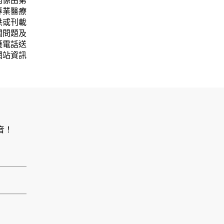
均係由第
專業醫療
供或刊載
關問題及
護電話送
網站資訊
音！