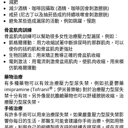
減肥
減少酒精、咖啡因攝取 (酒精、咖啡因會刺激膀胱)
戒菸 (尼古丁以及抽菸造成的持續咳嗽會刺激膀胱)
避免某些造成漏尿的活動，例如跳躍、慢跑
骨盆肌肉訓練
骨盆肌肉訓練可以幫助很多女性治療壓力型漏尿，例如：
凱格爾運動：用力收縮試著中斷排尿時的那群肌肉，可以
使你的括約肌和骨盆肌肉更強壯
生物回饋法：用來矯正教導正確的骨盆肌收縮
電刺激法：用電流刺激骨盆底肌肉，使肌肉收縮，用來模
仿凱格爾運動
藥物治療
有多種藥物可以有效治療壓力型尿失禁，例如抗憂鬱藥
®
imipramine (Tofranil
；伊米普樂敏) 對於治療壓力型尿失
禁十分有效。另外像是抗膽鹼藥物也可以舒緩膀胱收縮，治
療壓力型尿失禁。
手術治療
有許多手術可以用來治療尿失禁。如果嚴重壓力型尿失禁影
響你每日的生活，那醫生可能會建議你手術治療。例如用懸
吊術，利用自己的組織製造支持的結構支撐尿道。或在支撐