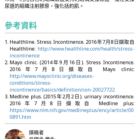
尿道的組織注射膠原，強化括約肌。
參考資料
Healthline. Stress Incontinence. 2016年7月8日擷取自
Healthline:
http://www.healthline.com/health/stress-
incontinence
Mayo clinic. (2014年9月16日). Stress Incontinence.
2016年7月8日擷取自 Mayo clinic:
http://www.mayoclinic.org/diseases-
conditions/stress-
incontinence/basics/definition/con-20027722
Medline plus. (2015年2月2日). urinary incontinence.
2016年7月8日擷取自 Medline plus:
https://www.nlm.nih.gov/medlineplus/ency/article/00
0891.htm
撰稿者