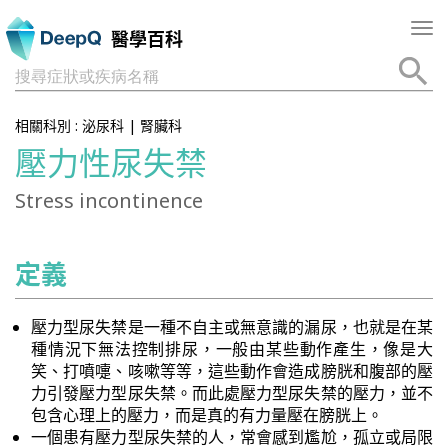
Tog
醫學百科
nav
搜尋症狀或疾病名稱
相關科別 :
泌尿科
|
腎臟科
壓力性尿失禁
Stress incontinence
定義
壓力型尿失禁是一種不自主或無意識的漏尿，也就是在某
種情況下無法控制排尿，一般由某些動作產生，像是大
笑、打噴嚏、咳嗽等等，這些動作會造成膀胱和腹部的壓
力引發壓力型尿失禁。而此處壓力型尿失禁的壓力，並不
包含心理上的壓力，而是真的有力量壓在膀胱上。
一個患有壓力型尿失禁的人，常會感到尷尬，孤立或局限