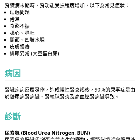
腎臟病末期時，腎功能受損程度增加，以下為常見症狀：
睡眠問題
倦怠
食慾不振
噁心、嘔吐
關節、四肢水腫
皮膚搔癢
排尿異常 (大量蛋白尿)
病因
腎臟疾病反覆發作，造成慢性腎衰竭後，90％的尿毒症是由
於糖尿病腎病變、腎絲球腎炎及高血壓腎病變導致。
診斷
尿素氮 (Blood Urea Nitrogen, BUN)
尿素氮為肝臟代謝蛋白質產生的廢物，經腎臟過濾會隨尿液