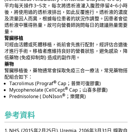
平均每天操作3~5次，每次將透析液灌入腹腔停留4~6小時
後，將使用過的透析液排出，如此反覆進行。透析液的濃度
及流量因人而異，根據每位患者的狀況作調整。因患者會從
透析液中獲得熱量，故可向營養師詢問每日的建議熱量需要
量。
腎臟移植
可經由活體或死體移植，術前會先進行配對，經評估合適後
才進行手術。移植者應維持良好的營養狀態，避免感染，降
低藥物 (免疫抑制劑) 造成的副作用。
藥物
腎臟移植後，藥物通常會採取免疫三合一療法，常見藥物搭
配組合如下：
®
Tacrolimus (Prograf
Cap；普樂可復膠囊)
®
Mycophenolate (CellCept
Cap；山喜多膠囊)
®
Prednisolone ( DoNIson
；樂爾爽)
參考資料
NHS. (2015年2月25日). Uremia. 2106年3月31日 擷取自