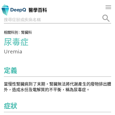
Tog
醫學百科
nav
搜尋症狀或疾病名稱
相關科別 :
腎臟科
尿毒症
Uremia
定義
當慢性腎臟病到了末期，腎臟無法將代謝產生的廢物排出體
外，造成水份及電解質的不平衡，稱為尿毒症。
症狀