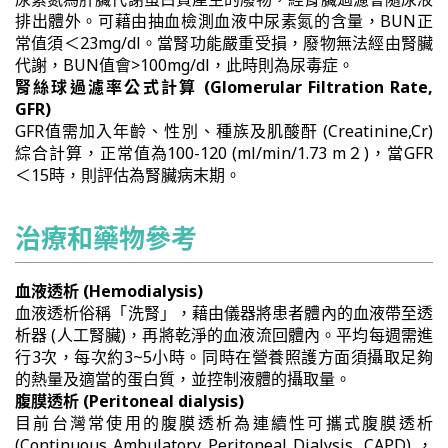
排出體外。可藉由抽血檢測血液中尿素氮的含量，BUN正
常值須＜23mg/dl。當腎功能嚴重受損，廢物無法經由腎臟
代謝，BUN值會>100mg/dl，此時則為尿毒症。
腎絲球過濾率公式計算 (Glomerular Filtration Rate,
GFR)
GFR值需加入年齡、性別、種族及肌酸酐 (Creatinine,Cr)
綜合計算，正常值為100-120 (ml/min/1.73 m２)，當GFR
＜15時，則評估為腎臟病末期。
治療和藥物參考
血液透析 (Hemodialysis)
血液透析俗稱「洗腎」，藉由儀器將患者體內的血液帶至透
析器 (人工腎臟)，再將乾淨的血液流回體內。平均每週需進
行3次，每次約3~5小時。同時在營養照護方面須攝取足夠
的熱量及適當的蛋白質，並控制液體的攝取量。
腹膜透析 (Peritoneal dialysis)
目前台灣常使用的腹膜透析為連續性可攜式腹膜透析
(Continuous Ambulatory Peritoneal Dialysis, CAPD) ，