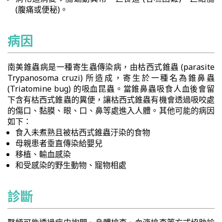
(腹痛或便秘)。
病因
南美錐蟲病是一種寄生蟲傳染病，由枯西式錐蟲 (parasite
Trypanosoma cruzi) 所造成，寄生於一種名為錐鼻蟲
(Triatomine bug) 的吸血昆蟲。當錐鼻蟲吸食人血後會留
下含有枯西式錐蟲的糞便，讓枯西式錐蟲有機會透過吸咬處
的傷口、黏膜、眼、口、鼻等處進入人體。其他可能的病因
如下：
食入未煮熟且被枯西式錐蟲汙染的食物
母親患者垂直傳染給嬰兒
移植、輸血感染
和受感染的野生動物、寵物相處
診斷