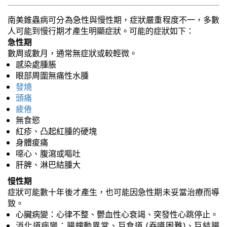
南美錐蟲病可分為急性與慢性期，症狀嚴重程度不一，多數
人可能到慢行期才產生明顯症狀。可能的症狀如下：
急性期
數周或數月，通常無症狀或較輕微。
感染處腫脹
眼部周圍無痛性水腫
發燒
頭痛
疲倦
無食慾
紅疹、凸起紅腫的硬塊
身體痠痛
噁心、腹瀉或嘔吐
肝脾、淋巴結腫大
慢性期
症狀可能數十年後才產生，也可能因急性期未妥當治療而導
致。
心臟病變：心律不整、鬱血性心衰竭、突發性心跳停止。
消化道病變：腸蠕動異常、巨食道 (吞嚥困難)、巨結腸