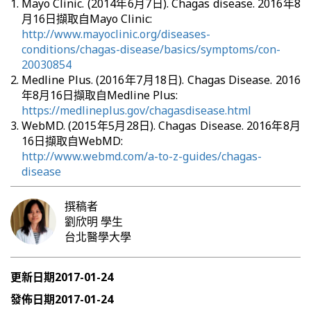
Mayo Clinic. (2014年6月7日). Chagas disease. 2016年8
月16日擷取自Mayo Clinic:
http://www.mayoclinic.org/diseases-
conditions/chagas-disease/basics/symptoms/con-
20030854
Medline Plus. (2016年7月18日). Chagas Disease. 2016
年8月16日擷取自Medline Plus:
https://medlineplus.gov/chagasdisease.html
WebMD. (2015年5月28日). Chagas Disease. 2016年8月
16日擷取自WebMD:
http://www.webmd.com/a-to-z-guides/chagas-
disease
撰稿者
劉欣明
學生
台北醫學大學
更新日期
2017-01-24
發佈日期
2017-01-24