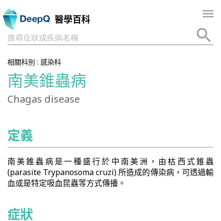
Tog
醫學百科
nav
搜尋症狀或疾病名稱
相關科別 :
感染科
南美錐蟲病
Chagas disease
定義
南美錐蟲病是一種盛行於中南美洲，由枯西式錐蟲
(parasite Trypanosoma cruzi) 所造成的傳染病，可透過輸
血或是特定吸血昆蟲等方式傳播。
症狀