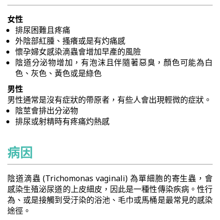
女性
排尿困難且疼痛
外陰部紅腫、搔癢或是有灼痛感
懷孕婦女感染滴蟲會增加早產的風險
陰道分泌物增加，有泡沫且伴隨著惡臭，顏色可能為白
色、灰色、黃色或是綠色
男性
男性通常是沒有症狀的帶原者，有些人會出現輕微的症狀。
陰莖會排出分泌物
排尿或射精時有疼痛灼熱感
病因
陰道滴蟲 (Trichomonas vaginali) 為單細胞的寄生蟲，會
感染生殖泌尿道的上皮細皮，因此是一種性傳染疾病。性行
為、或是接觸到受汙染的浴池、毛巾或馬桶是最常見的感染
途徑。