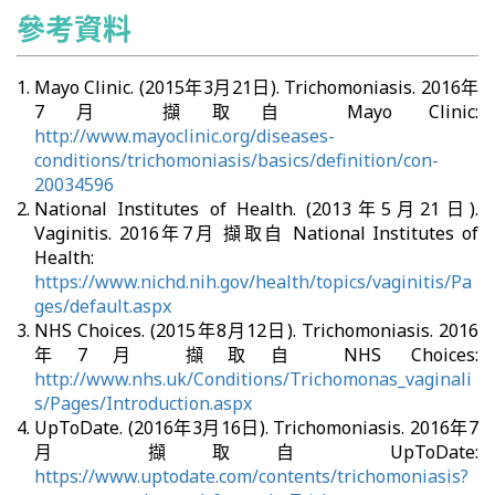
參考資料
Mayo Clinic. (2015年3月21日). Trichomoniasis. 2016年
7月 擷取自 Mayo Clinic:
http://www.mayoclinic.org/diseases-
conditions/trichomoniasis/basics/definition/con-
20034596
National Institutes of Health. (2013年5月21日).
Vaginitis. 2016年7月 擷取自 National Institutes of
Health:
https://www.nichd.nih.gov/health/topics/vaginitis/Pa
ges/default.aspx
NHS Choices. (2015年8月12日). Trichomoniasis. 2016
年7月 擷取自 NHS Choices:
http://www.nhs.uk/Conditions/Trichomonas_vaginali
s/Pages/Introduction.aspx
UpToDate. (2016年3月16日). Trichomoniasis. 2016年7
月 擷取自 UpToDate:
https://www.uptodate.com/contents/trichomoniasis?