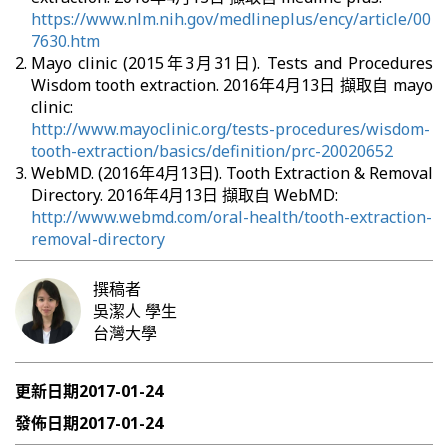
https://www.nlm.nih.gov/medlineplus/ency/article/00
7630.htm
Mayo clinic (2015年3月31日). Tests and Procedures
Wisdom tooth extraction. 2016年4月13日 擷取自 mayo
clinic:
http://www.mayoclinic.org/tests-procedures/wisdom-
tooth-extraction/basics/definition/prc-20020652
WebMD. (2016年4月13日). Tooth Extraction & Removal
Directory. 2016年4月13日 擷取自 WebMD:
http://www.webmd.com/oral-health/tooth-extraction-
removal-directory
撰稿者
吳潔人
學生
台灣大學
更新日期
2017-01-24
發佈日期
2017-01-24