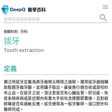
Tog
醫學百科
nav
搜尋症狀或疾病名稱
相關科別 :
牙科
拔牙
Tooth extraction
定義
廣泛地拔牙定義為將牙齒根尖移除之過程，運用拔牙器械輔
助鬆開牙齒牙齦，並用鑷子取出，最後進行縫合術或是咬紗
布止血。在拔牙之前，須注意是否有心臟血管、肝功能、免
疫系統疾病或是近期內有重大手術包含膝關節置換，且對麻
醉藥是否有過敏反應。拔牙通常為一般牙醫師、或口腔外科
醫師完成。