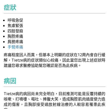
症狀
呼吸急促
焦慮緊張
四肢發麻
胸腔疼痛
肩膀疼痛
手臂疼痛
疼痛程度因人而異，但基本上明顯的症狀在12周內會自行緩
解，Tietze病的症狀類似心絞痛，因此當您出現上述症狀時
建議您尋求醫療協助幫您確認是否為此疾病。
病因
Tietze病的病因尚未完全明白，目前推測可能是反覆持續的
咳嗽、打噴嚏、嘔吐、捧腹大笑，造成胸腔肌肉過度使力造
成的傷害，且胸部接受過放射線治療的人較容易罹患此疾