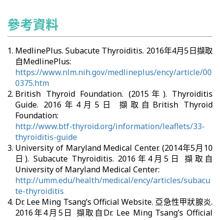
參考資料
MedlinePlus. Subacute Thyroiditis. 2016年4月5日擷取
自MedlinePlus:
https://www.nlm.nih.gov/medlineplus/ency/article/00
0375.htm
British Thyroid Foundation. (2015年). Thyroiditis
Guide. 2016年4月5日 擷取自British Thyroid
Foundation:
http://www.btf-thyroid.org/information/leaflets/33-
thyroiditis-guide
University of Maryland Medical Center. (2014年5月10
日). Subacute Thyroiditis. 2016年4月5日 擷取自
University of Maryland Medical Center:
http://umm.edu/health/medical/ency/articles/subacu
te-thyroiditis
Dr. Lee Ming Tsang’s Official Website. 亞急性甲狀腺炎.
2016年4月5日 擷取自Dr. Lee Ming Tsang’s Official