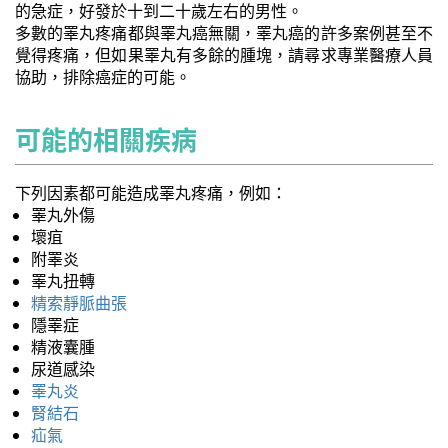
的急症，好發於十到二十歲左右的男性。
多數的睪丸疼痛都與睪丸癌無關，睪丸癌的許多案例甚至不
覺得疼痛，但如果睪丸有多餘的腫塊，請尋求專業醫療人員
協助，排除癌症的可能。
可能的相關疾病
下列因素都可能造成睪丸疼痛，例如：
睪丸外傷
壞疽
附睪炎
睪丸扭轉
精索靜脈曲張
隱睪症
精液囊腫
尿道感染
睪丸炎
腎結石
疝氣