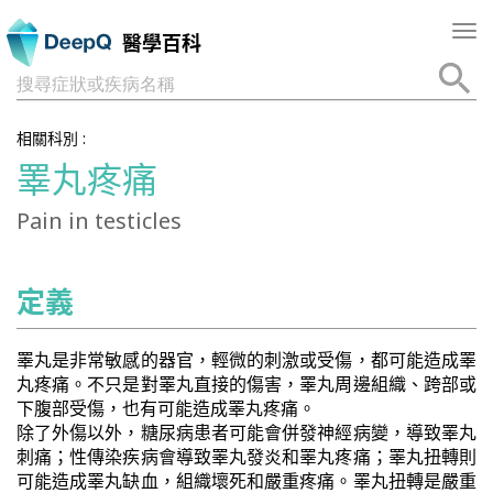
Tog
醫學百科
nav
搜尋症狀或疾病名稱
相關科別 :
睪丸疼痛
Pain in testicles
定義
睪丸是非常敏感的器官，輕微的刺激或受傷，都可能造成睪
丸疼痛。不只是對睪丸直接的傷害，睪丸周邊組織、跨部或
下腹部受傷，也有可能造成睪丸疼痛。
除了外傷以外，糖尿病患者可能會併發神經病變，導致睪丸
刺痛；性傳染疾病會導致睪丸發炎和睪丸疼痛；睪丸扭轉則
可能造成睪丸缺血，組織壞死和嚴重疼痛。睪丸扭轉是嚴重