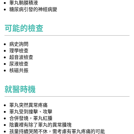
睾丸鞘膜積液
糖尿病引發的神經病變
可能的檢查
病史詢問
理學檢查
超音波檢查
尿液檢查
核磁共振
就醫時機
睪丸突然異常疼痛
睪丸受到撞擊、攻擊
合併發燒，睪丸紅腫
陰囊裡有除了睪丸的異常腫塊
孩童持續哭鬧不休，需考慮有睪丸疼痛的可能