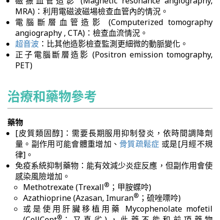
磁振血管造影 (Magnetic resonance angiography,
MRA)：利用電磁波磁場檢查血管內的情況。
電腦斷層血管造影 (Computerized tomography
angiography , CTA)：檢查血流情況。
超音波
：比其他造影檢查監測更細微的動脈變化。
正子電腦斷層造影 (Positron emission tomography,
PET)
治療和藥物參考
藥物
[皮質類固醇]：需要長期服用抑制發炎，依時間調降劑
量。副作用可能會體重增加、
骨質疏鬆症
或是[月經不規
律]。
免疫系統抑制藥物：能有效減少炎症反應，但副作用會使
感染風險增加。
®
Methotrexate (Trexall
；甲胺蝶呤)
®
Azathioprine (Azasan, Imuran
；硫唑嘌呤)
或是使用肝臟移植用藥 Mycophenolate mofetil
®
(CellCept
；又喜劣)，此藥不能和前項藥物