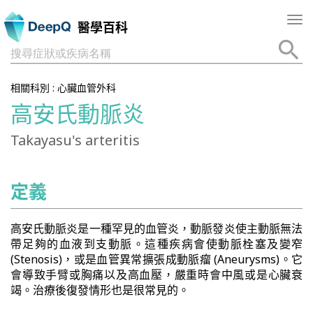
Tog
醫學百科
nav
搜尋症狀或疾病名稱
相關科別 :
心臟血管外科
高安氏動脈炎
Takayasu's arteritis
定義
高安氏動脈炎是一種罕見的血管炎，動脈發炎使主動脈無法
帶足夠的血液到支動脈。這種疾病會使動脈栓塞及變窄
(Stenosis)，或是血管異常擴張成動脈瘤 (Aneurysms)。它
會導致手臂或胸痛以及高血壓，嚴重時會中風或是心臟衰
竭。治療後復發情形也是很常見的。