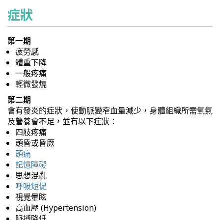
症狀
第一期
疲勞感
體重下降
一般疼痛
輕微發燒
第二期
會有發炎的症狀，使動脈變窄血量減少，身體組織所需氧氣
及營養會不足，並有以下症狀：
四肢疼痛
頭昏或昏厥
頭痛
記憶障礙
思想混亂
呼吸短促
視覺暈眩
高血壓 (Hypertension)
脈搏降低