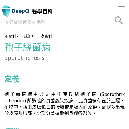
Tog
醫學百科
nav
搜尋症狀或疾病名稱
相關科別 :
感染科
|
皮膚科
孢子絲菌病
Sporotrichosis
定義
孢子絲菌病主要是由申克氏絲孢子菌 (Sporothrix
schenckii) 所造成的真菌感染疾病，此真菌多存在於土壤、
植物中，藉由皮膚傷口的接觸或是吸入而感染。症狀多出現
於皮膚及肺部，少部分會擴散到身體各部位。