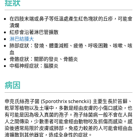
症狀
在四肢末端或鼻子等低溫處產生紅色塊狀的丘疹，可能會
潰爛
紅疹會沿著淋巴管擴散
淋巴結腫大
肺部症狀：發燒、體重減輕、疲倦、呼吸困難、咳嗽、咳
血
骨骼症狀：關節的發炎、骨髓炎
中樞神經症狀：腦膜炎
病因
申克氏絲孢子菌 (Sporothrix schenckii) 主要生長於苔蘚、
乾草等植物以及土壤中，多數是經由皮膚的小傷口感染，也
有可能是因為吸入真菌的孢子。孢子絲菌病一般不會在人與
人之間傳染，少數患者可能會經由動物咬及抓傷而感染。感
染後通常局限於皮膚或肺部，免疫力較差的人可能會經由血
液擴散到其他器官，造成全身性的症狀。