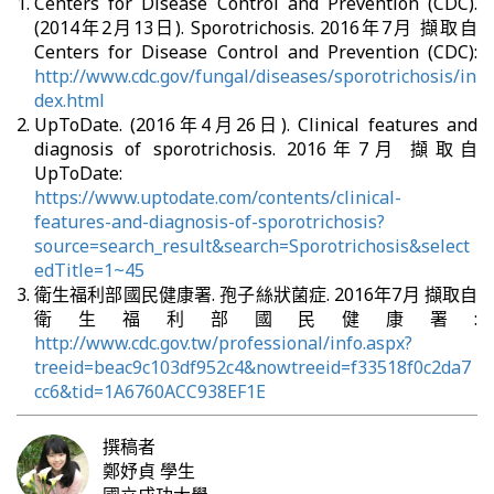
Centers for Disease Control and Prevention (CDC).
(2014年2月13日). Sporotrichosis. 2016年7月 擷取自
Centers for Disease Control and Prevention (CDC):
http://www.cdc.gov/fungal/diseases/sporotrichosis/in
dex.html
UpToDate. (2016年4月26日). Clinical features and
diagnosis of sporotrichosis. 2016年7月 擷取自
UpToDate:
https://www.uptodate.com/contents/clinical-
features-and-diagnosis-of-sporotrichosis?
source=search_result&search=Sporotrichosis&select
edTitle=1~45
衛生福利部國民健康署. 孢子絲狀菌症. 2016年7月 擷取自
衛生福利部國民健康署:
http://www.cdc.gov.tw/professional/info.aspx?
treeid=beac9c103df952c4&nowtreeid=f33518f0c2da7
cc6&tid=1A6760ACC938EF1E
撰稿者
鄭妤貞
學生