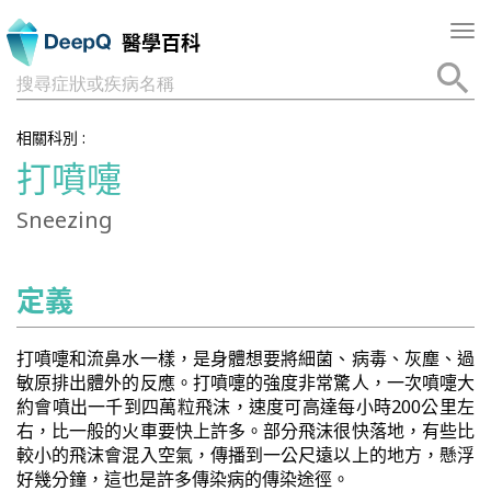
Tog
醫學百科
nav
搜尋症狀或疾病名稱
相關科別 :
打噴嚏
Sneezing
定義
打噴嚏和流鼻水一樣，是身體想要將細菌、病毒、灰塵、過
敏原排出體外的反應。打噴嚏的強度非常驚人，一次噴嚏大
約會噴出一千到四萬粒飛沫，速度可高達每小時200公里左
右，比一般的火車要快上許多。部分飛沫很快落地，有些比
較小的飛沫會混入空氣，傳播到一公尺遠以上的地方，懸浮
好幾分鐘，這也是許多傳染病的傳染途徑。