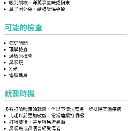
吸到胡椒、洋蔥等氣味或粉末
鼻子因外傷，結構受傷導致
可能的檢查
病史詢問
理學檢查
過敏原檢查
鼻咽鏡
X 光
電腦斷層
就醫時機
多數打噴嚏無須就醫，但以下情況應進一步排除其他疾病
比起以前更加敏感，常常連續打噴嚏
打噴嚏後，甚至容易流鼻血
鼻咽癌或鼻咽曾經受傷者