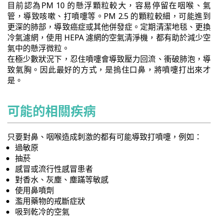
目前認為PM 10 的懸浮顆粒較大，容易停留在咽喉、氣
管，導致咳嗽、打噴嚏等。PM 2.5 的顆粒較細，可能進到
更深的肺部，導致癌症或其他併發症。定期清潔地毯、更換
冷氣濾網，使用 HEPA 濾網的空氣清淨機，都有助於減少空
氣中的懸浮微粒。
在極少數狀況下，忍住噴嚏會導致壓力回流、衝破肺泡，導
致氣胸。因此最好的方式，是摀住口鼻，將噴嚏打出來才
是。
可能的相關疾病
只要對鼻、咽喉造成刺激的都有可能導致打噴嚏，例如：
過敏原
抽菸
感冒或流行性感冒患者
對香水、灰塵、塵蹣等敏感
使用鼻噴劑
濫用藥物的戒斷症狀
吸到乾冷的空氣