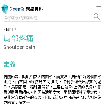
Tog
醫學百科
nav
搜尋症狀或疾病名稱
相關科別 :
肩部疼痛
Shoulder pain
定義
肩關節是活動度相當大的關節，而實際上肩部由好幾個關節
組成，由不同神經控制不同肌肉，控制手臂做出複雜的動
作。肩關節是一種球窩關節，主要由肱骨(上臂的長骨)、鎖
骨與肩胛骨組成。也因為活動度大，肩關節犧牲了穩定度，
是非常容易耗損的關節，因此肩部疼痛可說是現代人相當常
見的文明病之一。