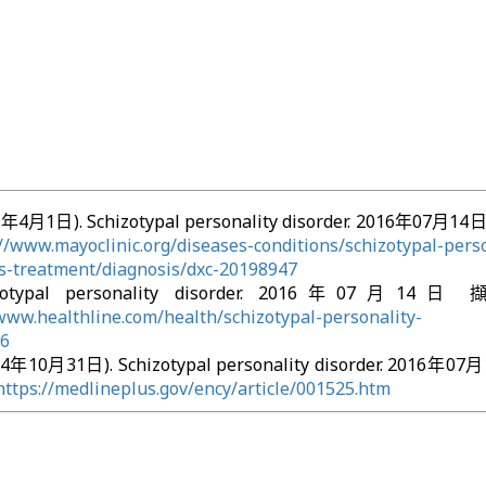
016年4月1日). Schizotypal personality disorder. 2016年07月
://www.mayoclinic.org/diseases-conditions/schizotypal-perso
is-treatment/diagnosis/dxc-20198947
Schizotypal personality disorder. 2016年07月1
/www.healthline.com/health/schizotypal-personality-
k6
014年10月31日). Schizotypal personality disorder. 2016年0
https://medlineplus.gov/ency/article/001525.htm