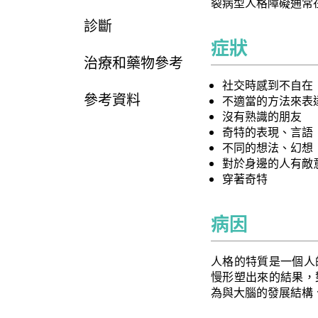
裂病型人格障礙通常
診斷
症狀
治療和藥物參考
社交時感到不自在
參考資料
不適當的方法來表
沒有熟識的朋友
奇特的表現、言語
不同的想法、幻想
對於身邊的人有敵
穿著奇特
病因
人格的特質是一個人
慢形塑出來的結果，
為與大腦的發展結構