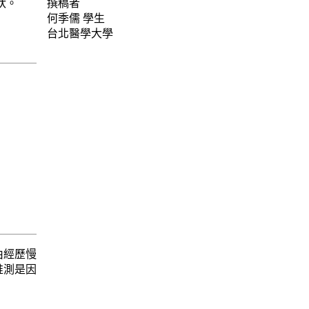
狀。
撰稿者
何季儒
學生
台北醫學大學
由經歷慢
推測是因