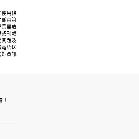
守使用條
均係由第
專業醫療
供或刊載
關問題及
護電話送
網站資訊
音！