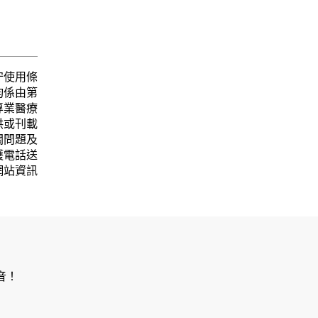
守使用條
均係由第
專業醫療
供或刊載
關問題及
護電話送
網站資訊
音！