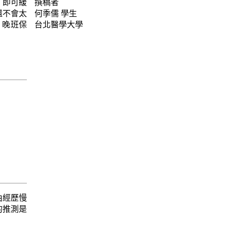
，即可緩
撰稿者
還不會太
何季儒
學生
：晚班保
台北醫學大學
由經歷慢
的推測是