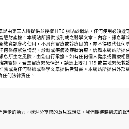
章是由第三人所提供並授權 HTC 張貼於網站，任何使用必須遵
智慧財產權。本網站所提供或刊載之醫學文章、內容、訊息等
衛教資訊參考使用，不具有醫療或診療目的，亦不得取代任何
任何醫療緊急情況、診斷或疾病及症狀治療。信賴本網站所提
訊息所生之風險，由您自行承擔。如有任何個人健康或醫療相
諮詢醫師。若是醫療緊急情況，請馬上撥打 119 或當地緊急救
推薦或為任何醫師或醫學文章提供者背書。本網站所提供外部
負任何法律責任。
們進步的動力，歡迎分享您的意見或想法，我們期待聽到您的聲