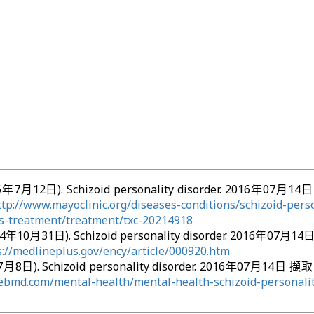
016年7月12日). Schizoid personality disorder. 2016年07月
ttp://www.mayoclinic.org/diseases-conditions/schizoid-perso
is-treatment/treatment/txc-20214918
014年10月31日). Schizoid personality disorder. 2016年07月
s://medlineplus.gov/ency/article/000920.htm
月8日). Schizoid personality disorder. 2016年07月14日 擷
ebmd.com/mental-health/mental-health-schizoid-personalit