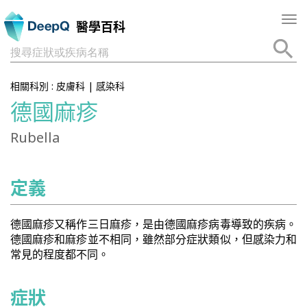
Tog
醫學百科
nav
搜尋症狀或疾病名稱
相關科別 :
皮膚科
|
感染科
德國麻疹
Rubella
定義
德國麻疹又稱作三日麻疹，是由德國麻疹病毒導致的疾病。
德國麻疹和麻疹並不相同，雖然部分症狀類似，但感染力和
常見的程度都不同。
症狀