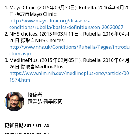
Mayo Clinic. (2015年03月20日). Rubella. 2016年04月26
日 擷取自Mayo Clinic:
http://www.mayoclinic.org/diseases-
conditions/rubella/basics/definition/con-20020067
NHS choices. (2015年03月11日). Rubella. 2016年04月
26日 擷取自NHS Choices:
http://www.nhs.uk/Conditions/Rubella/Pages/introdu
ction.aspx
MedlinePlus. (2015年02月05日). Rubella. 2016年04月
26日 擷取自MedlinePlus:
https://www.nlm.nih.gov/medlineplus/ency/article/00
1574.htm
撰稿者
黃馨弘
醫學顧問
更新日期
2017-01-24