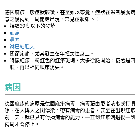
德國麻疹一般症狀輕微，甚至難以察覺。症狀在患者暴露病
毒之後兩到三周開始出現，常見症狀如下：
持續39度以下的發燒
頭痛
鼻塞
淋巴結腫大
關節疼痛，尤其發生在年輕女性身上。
特徵紅疹：粉紅色的紅疹斑塊，大多從臉開始，接著是四
肢，再以相同順序消失。
病因
德國麻疹的病原是德國麻疹病毒。病毒藉由患者咳嗽或打噴
嚏，在人與人之間傳染。帶有病毒的患者，甚至在出現紅疹
前十天，就已具有傳播病毒的能力，一直到紅疹消退後一到
兩周才會停止。