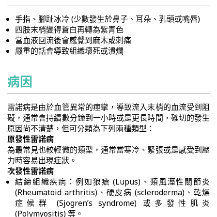
手指、腳趾冰冷 (少數發生於鼻子、耳朵、乳頭或嘴唇)
四肢末梢變得蒼白再轉為紫青色
當血液回流後會感覺到麻木或刺痛
嚴重的話會導致組織壞死或潰爛
病因
雷諾病是由於血管異常的痙攣，導致流入末梢的血流受到阻
礙，通常會持續數分鐘到一小時或是更長時間，確切的發生
原因尚不清楚，但可分類為下列兩種類型：
原發性雷諾病
為最常見也較輕微的類型，通常當寒冷、緊張或是感受到壓
力時容易出現症狀。
次發性雷諾病
結締組織疾病：例如狼瘡 (Lupus)、類風溼性關節炎
(Rheumatoid arthritis)、硬皮病 (scleroderma)、乾燥
症候群 (Sjogren’s syndrome) 或多發性肌炎
(Polymyositis) 等。