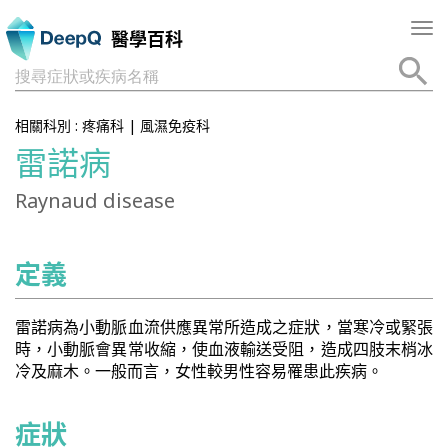
Tog
醫學百科
nav
搜尋症狀或疾病名稱
相關科別 :
疼痛科
|
風濕免疫科
雷諾病
Raynaud disease
定義
雷諾病為小動脈血流供應異常所造成之症狀，當寒冷或緊張
時，小動脈會異常收縮，使血液輸送受阻，造成四肢末梢冰
冷及麻木。一般而言，女性較男性容易罹患此疾病。
症狀