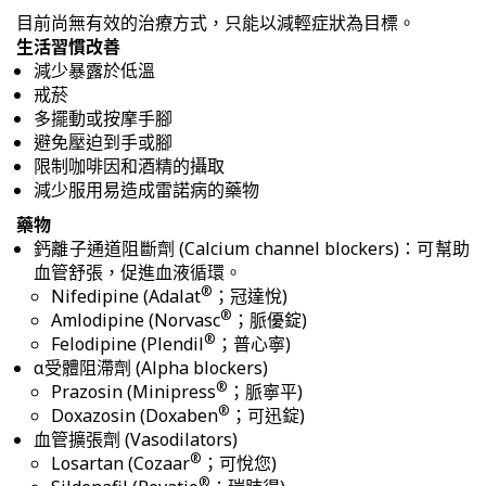
目前尚無有效的治療方式，只能以減輕症狀為目標。
生活習慣改善
減少暴露於低溫
戒菸
多擺動或按摩手腳
避免壓迫到手或腳
限制咖啡因和酒精的攝取
減少服用易造成雷諾病的藥物
藥物
鈣離子通道阻斷劑 (Calcium channel blockers)：可幫助
血管舒張，促進血液循環。
®
Nifedipine (Adalat
；冠達悅)
®
Amlodipine (Norvasc
；脈優錠)
®
Felodipine (Plendil
；普心寧)
α受體阻滯劑 (Alpha blockers)
®
Prazosin (Minipress
；脈寧平)
®
Doxazosin (Doxaben
；可迅錠)
血管擴張劑 (Vasodilators)
®
Losartan (Cozaar
；可悅您)
®