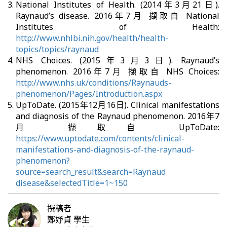
National Institutes of Health. (2014年3月21日).
Raynaud’s disease. 2016年7月 擷取自 National
Institutes of Health:
http://www.nhlbi.nih.gov/health/health-
topics/topics/raynaud
NHS Choices. (2015年3月3日). Raynaud’s
phenomenon. 2016年7月 擷取自 NHS Choices:
http://www.nhs.uk/conditions/Raynauds-
phenomenon/Pages/Introduction.aspx
UpToDate. (2015年12月16日). Clinical manifestations
and diagnosis of the Raynaud phenomenon. 2016年7
月 擷取自 UpToDate:
https://www.uptodate.com/contents/clinical-
manifestations-and-diagnosis-of-the-raynaud-
phenomenon?
source=search_result&search=Raynaud
disease&selectedTitle=1~150
撰稿者
鄭妤貞
學生