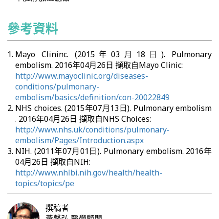
參考資料
Mayo Clininc. (2015年03月18日). Pulmonary
embolism. 2016年04月26日 擷取自Mayo Clinic:
http://www.mayoclinic.org/diseases-
conditions/pulmonary-
embolism/basics/definition/con-20022849
NHS choices. (2015年07月13日). Pulmonary embolism
. 2016年04月26日 擷取自NHS Choices:
http://www.nhs.uk/conditions/pulmonary-
embolism/Pages/Introduction.aspx
NIH. (2011年07月01日). Pulmonary embolism. 2016年
04月26日 擷取自NIH:
http://www.nhlbi.nih.gov/health/health-
topics/topics/pe
撰稿者
黃馨弘
醫學顧問