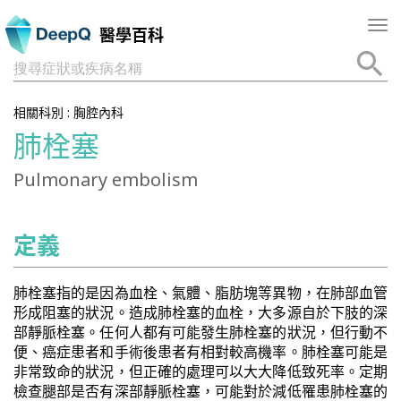
Tog
醫學百科
nav
搜尋症狀或疾病名稱
相關科別 :
胸腔內科
肺栓塞
Pulmonary embolism
定義
肺栓塞指的是因為血栓、氣體、脂肪塊等異物，在肺部血管
形成阻塞的狀況。造成肺栓塞的血栓，大多源自於下肢的深
部靜脈栓塞。任何人都有可能發生肺栓塞的狀況，但行動不
便、癌症患者和手術後患者有相對較高機率。肺栓塞可能是
非常致命的狀況，但正確的處理可以大大降低致死率。定期
檢查腿部是否有深部靜脈栓塞，可能對於減低罹患肺栓塞的