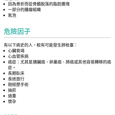
因為骨折而從骨髓脫落的脂肪團塊
一部分的腫瘤組織
氣泡
危險因子
有以下病史的人，較有可能發生肺栓塞：
心臟衰竭
心血管疾病
癌症：尤其是胰臟癌、卵巢癌、肺癌或其他容易轉移的癌
症。
長期臥床
長途旅行
剛經歷手術
抽菸
過重
懷孕