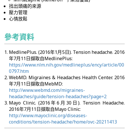
找出頭痛的來源
壓力管理
心情放鬆
參考資料
MedlinePlus. (2016年1月5日). Tension headache. 2016
年7月11日擷取自MedlinePlus:
https://www.nlm.nih.gov/medlineplus/ency/article/00
0797.htm
WebMD. Migraines & Headaches Health Center. 2016
年7月11日擷取自MebMD:
http://www.webmd.com/migraines-
headaches/guide/tension-headaches?page=2
Mayo Clinic. (2016年6月30日). Tension Headache.
2016年7月11日擷取自Mayo Clinic:
http://www.mayoclinic.org/diseases-
conditions/tension-headache/home/ovc-20211413