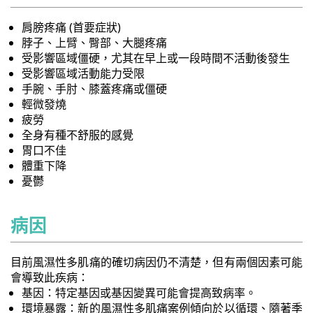
肩膀疼痛 (首要症狀)
脖子、上臂、臀部、大腿疼痛
受影響區域僵硬，尤其在早上或一段時間不活動後發生
受影響區域活動能力受限
手腕、手肘、膝蓋疼痛或僵硬
輕微發燒
疲勞
全身有種不舒服的感覺
胃口不佳
體重下降
憂鬱
病因
目前風濕性多肌痛的確切病因仍不清楚，但有兩個因素可能
會導致此疾病：
基因：特定基因或基因變異可能會提高致病率。
環境暴露：新的風濕性多肌痛案例傾向於以循環、隨著季