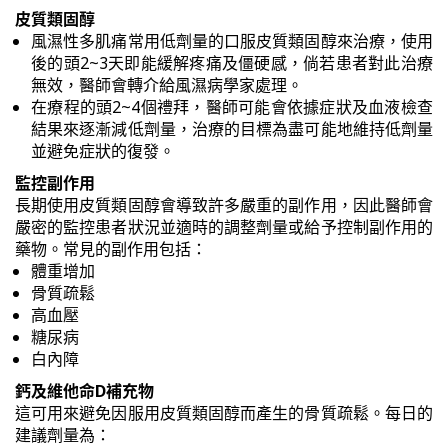
皮質類固醇
風濕性多肌痛常用低劑量的口服皮質類固醇來治療，使用
後的頭2~3天即能緩解疼痛及僵硬感，倘若患者對此治療
無效，醫師會轉介給風濕病學家處理。
在療程的頭2~4個禮拜，醫師可能會依據症狀及血液檢查
結果來逐漸減低劑量，治療的目標為盡可能地維持低劑量
並避免症狀的復發。
監控副作用
長期使用皮質類固醇會導致許多嚴重的副作用，因此醫師會
嚴密的監控患者狀況並適時的調整劑量或給予控制副作用的
藥物。常見的副作用包括：
體重增加
骨質疏鬆
高血壓
糖尿病
白內障
鈣及維他命D補充物
這可用來避免因服用皮質類固醇而產生的骨質疏鬆。每日的
建議劑量為：