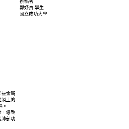
撰稿者
鄭妤貞
學生
國立成功大學
某些金屬
黏膜上的
除。
除，導致
響肺部功