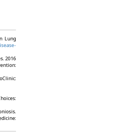
n Lung
isease-
s. 2016
tion:
Clinic:
oices:
niosis.
ine: