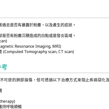
者過去是否有暴露於粉塵，以及產生的症狀。
部是否有粉塵沉積造成的白點或是發炎區域。
can)
etic Resonance Imaging, MRI)
mputed Tomography scan, CT scan)
參考
不可逆的肺部損傷，但可透過以下治療方式來阻止疾病惡化
境
herapy)
維持呼吸順暢