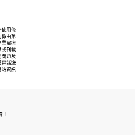
守使用條
均係由第
專業醫療
供或刊載
關問題及
護電話送
網站資訊
音！