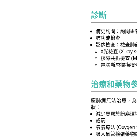
診斷
病史詢問：詢問患
肺功能檢查
影像檢查：檢查肺
X光檢查 (X-ray s
核磁共振檢查 (Magn
電腦斷層掃描檢查 (Co
治療和藥物
塵肺病無法治癒，為
狀：
減少暴露於粉塵環
戒菸
氧氣療法 (Oxygen t
吸入氣管擴張藥物