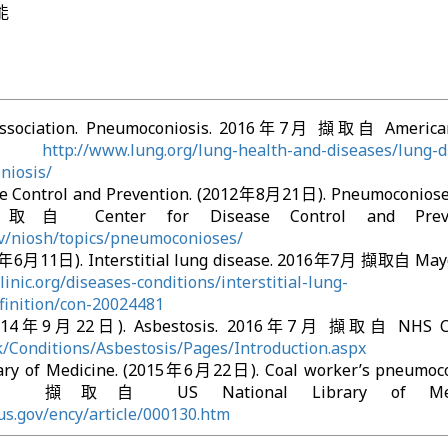
能
Association. Pneumoconiosis. 2016年7月 擷取自 America
on:
http://www.lung.org/lung-health-and-diseases/lung-d
niosis/
se Control and Prevention. (2012年8月21日). Pneumoconiose
nter for Disease Control and Preven
ov/niosh/topics/pneumoconioses/
5年6月11日). Interstitial lung disease. 2016年7月 擷取自 Mayo
inic.org/diseases-conditions/interstitial-lung-
finition/con-20024481
(2014年9月22日). Asbestosis. 2016年7月 擷取自 NHS Ch
k/Conditions/Asbestosis/Pages/Introduction.aspx
ary of Medicine. (2015年6月22日). Coal worker’s pneumoco
取自 US National Library of Medic
us.gov/ency/article/000130.htm