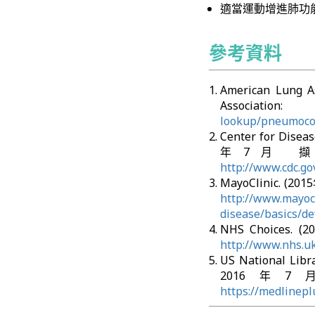
適當運動增進肺功
參考資料
American Lung 
Associati
lookup/pneumoco
Center for Disea
年7月 擷取自 Ce
http://www.cdc.g
MayoClinic. (201
http://www.mayocl
disease/basics/de
NHS Choices. 
http://www.nhs.u
US National Libr
2016年7月 擷
https://medlinepl