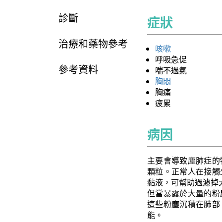
診斷
症狀
治療和藥物參考
咳嗽
呼吸急促
參考資料
喘不過氣
胸悶
胸痛
疲累
病因
主要會導致塵肺症的
顆粒。正常人在接觸
黏液，可幫助過濾掉
但當暴露於大量的粉
這些粉塵沉積在肺部
能。